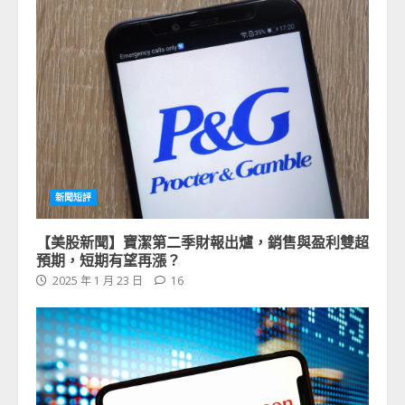
新聞短評
【美股新聞】寶潔第二季財報出爐，銷售與盈利雙超
預期，短期有望再漲？
2025 年 1 月 23 日
16