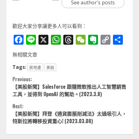
See author's posts
歡迎大家分享讓更多人可以看到：
Facebook
Line
X
WhatsApp
Threads
WeChat
Evernot
Copy
分
Link
享
無相關文章
Tags:
房地產
美股
Continue
Previous:
【美股新聞】Salesforce 跟隨微軟推出人工智慧銷售
Reading
工具，並得到 OpenAI 的幫助。(2023.3.8)
Next:
【美股新聞】拜登《通貨膨脹削減法》太過吸引人，
特斯拉將轉移投資重心! (2023.03.08)