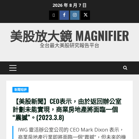
Skip
2026 年 8 月 7 日
to
下
Facebook
Instagram
Twitter
content
載
美股放大鏡 MAGNIFIER
美
股
全台最大美股研究報告平台
K
線
Primary
Menu
新聞短評
【美股新聞】CEO表示，由於返回辦公室
計劃未能實現，商業房地產將面臨一個
“震撼”。(2023.3.8)
IWG 靈活辦公室公司的 CEO Mark Dixon 表示，
商業房地產行業即將面臨一個“震撼”，但未來的機