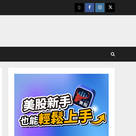
下
Facebook
Instagram
Twitter
載
美
股
K
線