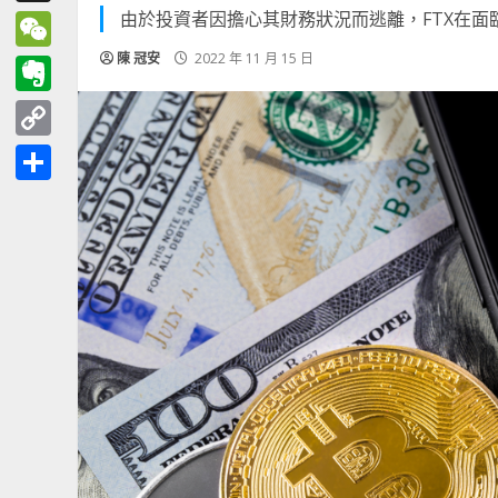
由於投資者因擔心其財務狀況而逃離，FTX在
Threads
陳 冠安
2022 年 11 月 15 日
WeChat
Evernote
Copy
Link
分
享