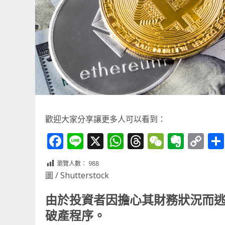
歡迎大家分享讓更多人可以看到：
Facebook
Line
X
WhatsApp
Threads
WeChat
Ever
Co
Li
瀏覽人數：
988
圖 / Shutterstock
由於投資者因擔心其財務狀況而逃
破產程序。