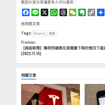
歡迎大家分享讓更多人可以看到：
Facebook
Line
X
WhatsApp
Threads
WeChat
Ever
Co
Li
無相關文章
Tags:
Binance
美股
Continue
Previous:
【美股新聞】聯邦快遞將在貨運量下降的情況下裁
Reading
(2022.11.15)
相關文章