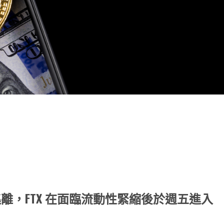
note
py
分
nk
享
離，FTX 在面臨流動性緊縮後於週五進入