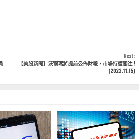
note
py
分
nk
享
Next:
員
【美股新聞】沃爾瑪將提前公佈財報，市場持續關注 !
(2022.11.15)