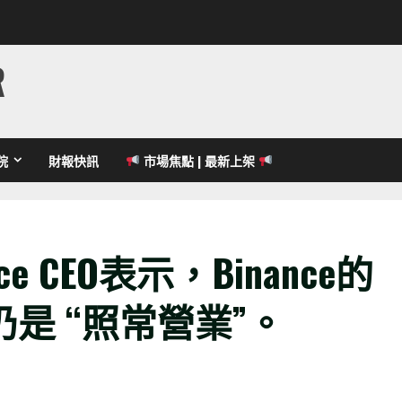
R
院
財報快訊
市場焦點 | 最新上架
e CEO表示，Binance的
是 “照常營業”。