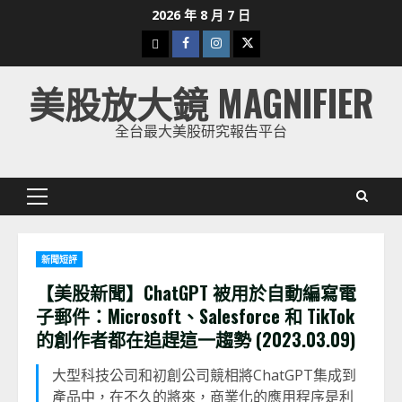
Skip
2026 年 8 月 7 日
to
下
Facebook
Instagram
Twitter
content
載
美股放大鏡 MAGNIFIER
美
股
全台最大美股研究報告平台
K
線
Primary
Menu
新聞短評
【美股新聞】ChatGPT 被用於自動編寫電
子郵件：Microsoft、Salesforce 和 TikTok
的創作者都在追趕這一趨勢 (2023.03.09)
大型科技公司和初創公司競相將ChatGPT集成到
產品中，在不久的將來，商業化的應用程序是利