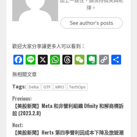
加上一致性，請保持微笑與紀
律。
See author's posts
歡迎大家分享讓更多人可以看到：
Facebook
Line
X
WhatsApp
Threads
WeChat
Evernot
Copy
分
Link
享
無相關文章
Tags:
Delta
GTF
MRO
TechOps
Continue
Previous:
【美股新聞】Meta 和非營利組織 Dfinity 和解商標訴
Reading
訟 (2023.2.8)
Next:
【美股新聞】Herts 第四季營利因成本下降及旅遊潮