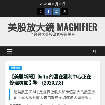
Skip
2026 年 8 月 6 日
to
下
Facebook
Instagram
Twitter
content
載
美股放大鏡 MAGNIFIER
美
股
全台最大美股研究報告平台
K
線
Primary
Menu
新聞短評
【美股新聞】Delta 的潛在獲利中心正在
修理噴氣引擎！(2023.2.8)
達美航空(DAL) 是世界上收入和市值最大的航空公
司，其大部分收入來自於在全球運送大量乘客...