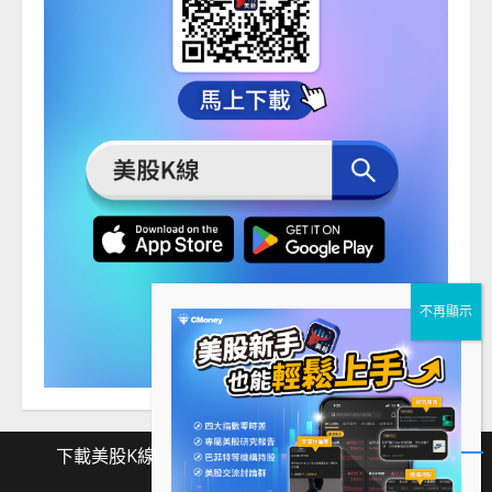
下載美股K線
Facebook
Instagram
Twitter