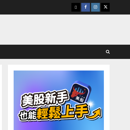
下
Facebook
Instagram
Twitter
載
美
股
K
線