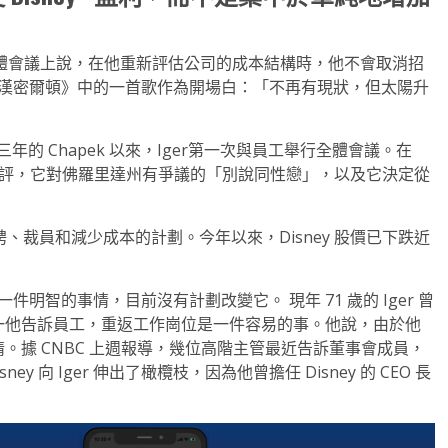
第一次全體會議上說，在他重新評估公司的成本結構時，他不會取消招
劇《漢密爾頓》中的一首歌作為開場白：「不再有現狀，但太陽升
不到三年的 Chapek 以來，Iger第一次與員工舉行全體會議。在
待遇的批評，它對佛羅里達州有爭議的「別說同性戀」，以及它決定從
聘、裁員和減少成本的計劃。今年以來，Disney 股價已下跌近
件明智的事情，目前沒有計劃改變它。 現年 71 歲的 Iger 曾
但週一他告訴員工，重返工作崗位是一件容易的事。他說，由於他
事情。據 CNBC 上週報導，幾位高階主管最近告訴董事會成員，
ey 向 Iger 伸出了橄欖枝，因為他曾擔任 Disney 的 CEO 長