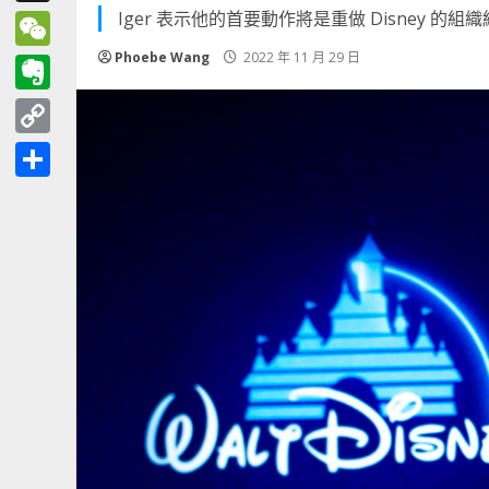
Iger 表示他的首要動作將是重做 Disney 的組
Threads
Phoebe Wang
2022 年 11 月 29 日
WeChat
Evernote
Copy
Link
分
享