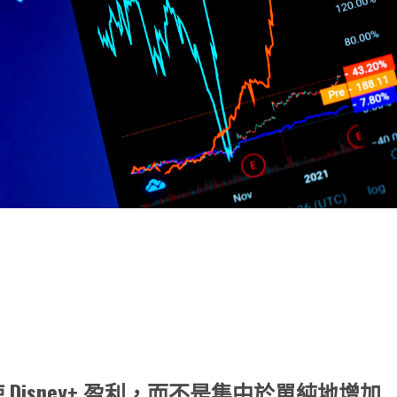
note
py
分
nk
享
轉向使 Disney+ 盈利，而不是集中於單純地增加