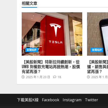
相關文章
新聞短評
新聞短評
【美股新聞】特斯拉持續創新，從
【美股新聞
UWB 到餐飲充電站再掀熱潮，股價
爐，銷售與
有望再漲？
望再漲？
2025 年 1 月 23 日
18
2025 年 1 月
下載美股K線
Facebook
Instagram
Twitter