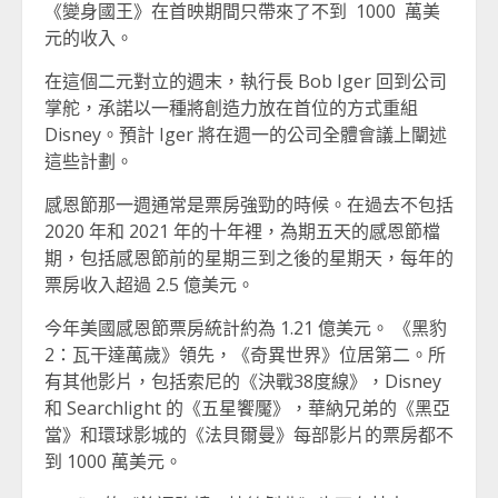
《變身國王》在首映期間只帶來了不到 1000 萬美
元的收入。
在這個二元對立的週末，執行長 Bob Iger 回到公司
掌舵，承諾以一種將創造力放在首位的方式重組
Disney。預計 Iger 將在週一的公司全體會議上闡述
這些計劃。
感恩節那一週通常是票房強勁的時候。在過去不包括
2020 年和 2021 年的十年裡，為期五天的感恩節檔
期，包括感恩節前的星期三到之後的星期天，每年的
票房收入超過 2.5 億美元。
今年美國感恩節票房統計約為 1.21 億美元。 《黑豹
2：瓦干達萬歲》領先，《奇異世界》位居第二。所
有其他影片，包括索尼的《決戰38度線》，Disney
和 Searchlight 的《五星饗魘》，華納兄弟的《黑亞
當》和環球影城的《法貝爾曼》每部影片的票房都不
到 1000 萬美元。