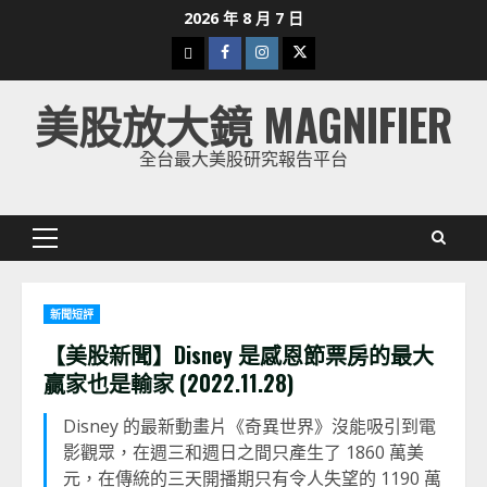
Skip
2026 年 8 月 7 日
to
下
Facebook
Instagram
Twitter
content
載
美股放大鏡 MAGNIFIER
美
股
全台最大美股研究報告平台
K
線
Primary
Menu
新聞短評
【美股新聞】Disney 是感恩節票房的最大
贏家也是輸家 (2022.11.28)
Disney 的最新動畫片《奇異世界》沒能吸引到電
影觀眾，在週三和週日之間只產生了 1860 萬美
元，在傳統的三天開播期只有令人失望的 1190 萬