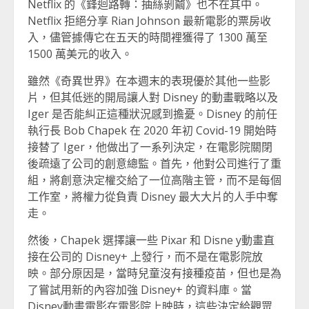
Netflix 的《鋒迴路轉：抽絲剝繭》也不在其中。
Netflix 拒絕分享 Rian Johnson 最新電影的票房收
入，儘管據傳它在五天的時間裡獲得了 1300 萬至
1500 萬美元的收入。
雖然《奇異世界》在本週末的表現優於其他一些影
片，但其低迷的開局讓人對 Disney 的動畫戰略以及
Iger 是否能糾正這種狀況感到擔憂。Disney 的前任
執行長 Bob Chapek 在 2020 年初 Covid-19 開始時
接替了 Iger，他做出了一系列決定，在電影院關閉
後疏遠了公司的創意總監。首先，他對公司進行了重
組，將創意決定權交給了一位高階主管，而不是每個
工作室，將權力從負責 Disney 最大大片的人手中奪
走。
然後，Chapek 選擇讓一些 Pixar 和 Disne y動畫直
接在公司的 Disney+ 上發行，而不是在電影院放
映。部分原因是，當時兒童沒有接種疫苗，但也是為
了嘗試用新的內容加強 Disney+ 的資料庫。當
Disney動畫電影在電影院上映時，這些決定給觀眾