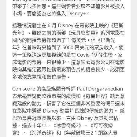
帶來了很多困惑。這些觀影者要麼不知道影片被投入
市場，要麼認為它將進入 Disney+。
這種情況發生在 6 月 Disney 在電影院上映的《巴斯
光年》。雖然之前的兩部《玩具總動員》系列電影在
國內的開播票房都超過了 1 億美元，但《巴斯光
年》在首映時只搶到了 5000 萬美元的票房收入。使
這一策略決定更加複雜的是在 Covid-19 發生後，家
庭電影的票房一直很稀少。這意味著電影公司在電影
院向其指定觀眾推銷電影預告片的機會較少，必須更
多地依靠電視和數位廣告。
Comscore 的高級媒體分析師 Paul Dergarabedian
表示毫無疑問整體市場的緩慢和《奇異世界》缺乏意
識建設的動力，損害了它在這個非常重要的假日週末
在影院中遵循 Disney 動畫片長線的傳統的潛力。 感
恩節票房冠軍長期以來一直由 Disney 及其動畫佔
據，過去十年中，《冰雪奇緣2》、《可可夜總
會》、《海洋奇緣》和《無敵破壞王2：網路大暴