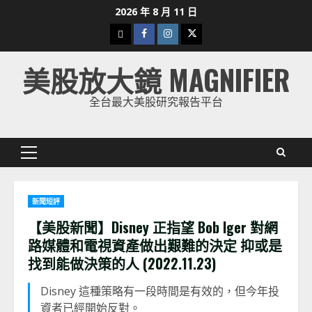
Skip
2026 年 8 月 11 日
to
下
Facebook
Instagram
Twitter
content
載
美股放大鏡 MAGNIFIER
美
股
全台最大美股研究報告平台
K
線
Primary
Menu
新聞短評
【美股新聞】Disney 正指望 Bob Iger 對網
路媒體和電視資產做出艱難的決定 抑或是
找到能做決策的人 (2022.11.23)
Disney 這種策略有一段時間是有效的，但今年投
資者已經開始反對。