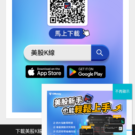
下載美股K線
Facebook
Instagram
Twitter