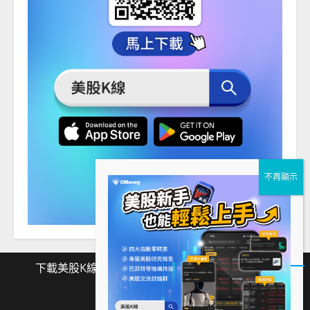
下載美股K線
Facebook
Instagram
Twitter
下
Facebook
Instagram
Twitter