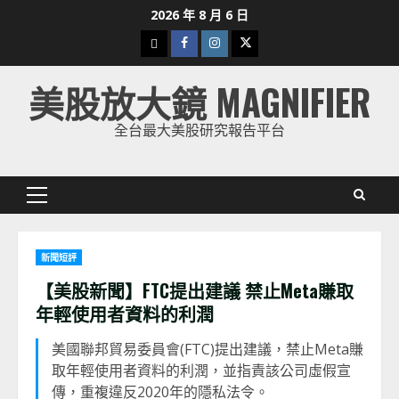
Skip
2026 年 8 月 6 日
to
下
Facebook
Instagram
Twitter
content
載
美股放大鏡 MAGNIFIER
美
股
全台最大美股研究報告平台
K
線
Primary
Menu
新聞短評
【美股新聞】FTC提出建議 禁止Meta賺取
年輕使用者資料的利潤
美國聯邦貿易委員會(FTC)提出建議，禁止Meta賺
取年輕使用者資料的利潤，並指責該公司虛假宣
傳，重複違反2020年的隱私法令。