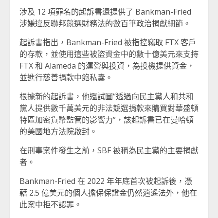
涉及 12 項罪名的起訴書還提供了 Bankman-Fried
涉嫌違反聯邦競選財務法的數百筆政治捐獻細節。
起訴書指出，Bankman-Fried 被指控竊取 FTX 客戶
的存款，並使用這些被盜資金中的數十億美元來支持
FTX 和 Alameda 的運營與投資，為投機提供資金，
並進行慈善捐款中飽私囊。
根據新的起訴書，他還試圖“透過向民主黨人和共和
黨人提供數千萬美元的非法競選捐款來購買對華盛頓
特區加密貨幣監管的影響力”，該起訴書已在曼哈頓
的美國地方法院啟封。
在刑事案件發生之前，SBF 被稱為民主黨的主要捐獻
者。
Bankman-Fried 在 2022 年年底首次被起訴後，憑
藉 2.5 億美元的個人擔保保證金仍然逍遙法外，他在
此案中拒不認罪。