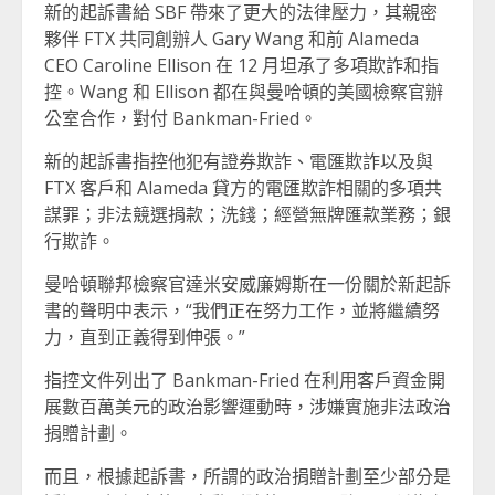
新的起訴書給 SBF 帶來了更大的法律壓力，其親密
夥伴 FTX 共同創辦人 Gary Wang 和前 Alameda
CEO Caroline Ellison 在 12 月坦承了多項欺詐和指
控。Wang 和 Ellison 都在與曼哈頓的美國檢察官辦
公室合作，對付 Bankman-Fried。
新的起訴書指控他犯有證券欺詐、電匯欺詐以及與
FTX 客戶和 Alameda 貸方的電匯欺詐相關的多項共
謀罪；非法競選捐款；洗錢；經營無牌匯款業務；銀
行欺詐。
曼哈頓聯邦檢察官達米安威廉姆斯在一份關於新起訴
書的聲明中表示，“我們正在努力工作，並將繼續努
力，直到正義得到伸張。”
指控文件列出了 Bankman-Fried 在利用客戶資金開
展數百萬美元的政治影響運動時，涉嫌實施非法政治
捐贈計劃。
而且，根據起訴書，所謂的政治捐贈計劃至少部分是