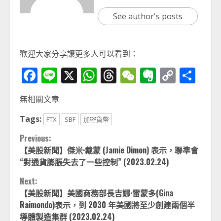
See author's posts
歡迎大家分享讓更多人可以看到：
Facebook
Line
X
WhatsApp
Threads
WeChat
Evernot
Copy
分
Link
享
無相關文章
Tags:
FTX
SBF
加密貨幣
Continue
Previous:
【美股新聞】傑米·戴蒙 (Jamie Dimon) 表示，聯準會
Reading
“對通貨膨脹失去了一些控制” (2023.02.24)
Next:
【美股新聞】美國商務部長吉娜·雷蒙多(Gina
Raimondo)表示，到 2030 年美國將至少創建兩個半
導體製造集群 (2023.02.24)