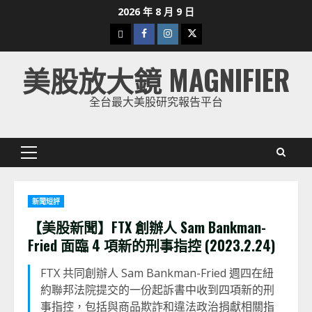
Skip
2026 年 8 月 9 日
to
下
Facebook
Instagram
Twitter
content
載
美股放大鏡 MAGNIFIER
美
股
全台最大美股研究報告平台
K
線
Primary
Menu
新聞短評
【美股新聞】FTX 創辦人 Sam Bankman-
Fried 面臨 4 項新的刑事指控 (2023.2.24)
FTX 共同創辦人 Sam Bankman-Fried 週四在紐
約聯邦法院提交的一份起訴書中收到四項新的刑
事指控，包括與商品欺詐和違法政治捐獻相關指