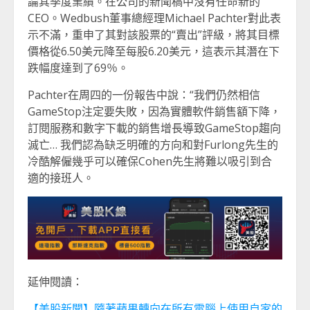
論其季度業績。在公司的新聞稿中沒有任命新的
CEO。Wedbush董事總經理Michael Pachter對此表
示不滿，重申了其對該股票的“賣出”評級，將其目標
價格從6.50美元降至每股6.20美元，這表示其潛在下
跌幅度達到了69％。
Pachter在周四的一份報告中說：“我們仍然相信
GameStop注定要失敗，因為實體軟件銷售額下降，
訂閱服務和數字下載的銷售增長導致GameStop趨向
滅亡… 我們認為缺乏明確的方向和對Furlong先生的
冷酷解僱幾乎可以確保Cohen先生將難以吸引到合
適的接班人。
延伸閱讀：
【美股新聞】隨著蘋果轉向在所有電腦上使用自家的