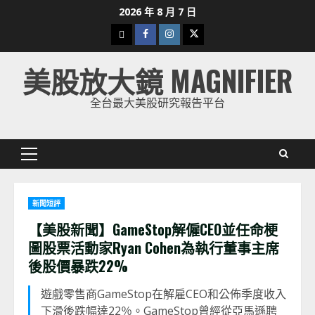
Skip
2026 年 8 月 7 日
to
下
Facebook
Instagram
Twitter
content
載
美股放大鏡 MAGNIFIER
美
股
全台最大美股研究報告平台
K
線
Primary
Menu
新聞短評
【美股新聞】GameStop解僱CEO並任命梗
圖股票活動家Ryan Cohen為執行董事主席
後股價暴跌22%
遊戲零售商GameStop在解雇CEO和公佈季度收入
下滑後跌幅達22％。GameStop曾經從亞馬遜聘