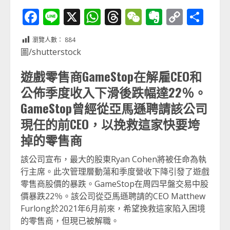
Facebook
Line
X
WhatsApp
Threads
WeChat
Evernot
Copy
分
Link
享
瀏覽人數：
884
圖/shutterstock
遊戲零售商GameStop在解雇CEO和
公佈季度收入下滑後跌幅達22％。
GameStop曾經從亞馬遜聘請該公司
現任的前CEO，以挽救這家快要垮
掉的零售商
該公司宣布，最大的股東Ryan Cohen將被任命為執
行主席。此次管理層動蕩和季度營收下降引發了遊戲
零售商股價的暴跌。GameStop在周四早盤交易中股
價暴跌22％。該公司從亞馬遜聘請的CEO Matthew
Furlong於2021年6月前來，希望挽救這家陷入困境
的零售商，但現已被解職。