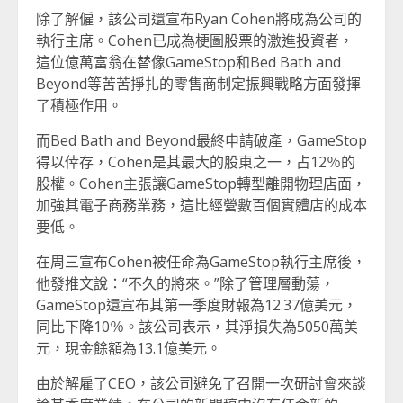
除了解僱，該公司還宣布Ryan Cohen將成為公司的
執行主席。Cohen已成為梗圖股票的激進投資者，
這位億萬富翁在替像GameStop和Bed Bath and
Beyond等苦苦掙扎的零售商制定振興戰略方面發揮
了積極作用。
而Bed Bath and Beyond最終申請破產，GameStop
得以倖存，Cohen是其最大的股東之一，占12％的
股權。Cohen主張讓GameStop轉型離開物理店面，
加強其電子商務業務，這比經營數百個實體店的成本
要低。
在周三宣布Cohen被任命為GameStop執行主席後，
他發推文說：“不久的將來。”除了管理層動蕩，
GameStop還宣布其第一季度財報為12.37億美元，
同比下降10％。該公司表示，其淨損失為5050萬美
元，現金餘額為13.1億美元。
由於解雇了CEO，該公司避免了召開一次研討會來談