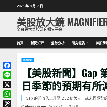
Skip
2026 年 8 月 7 日
to
content
美股放大鏡 MAGNIFIE
全台最大美股研究報告平台
首頁
新聞短評
盤勢分析
研究報告
美股學
新聞短評
【美股新聞】Gap
Facebook
日季節的預期有所減弱 (
Line
X
Gap 的淨收入上升至 2.82 億美元，或未經調
WhatsApp
Phoebe Wang
2022 年 11 月 18 日