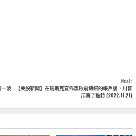
note
py
分
nk
享
Next:
新一波
【美股新聞】在馬斯克宣佈重啟前總統的帳戶後，川普
斥責了推特 (2022.11.21)