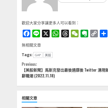
歡迎大家分享讓更多人可以看到：
Facebook
Line
X
WhatsApp
Threads
WeChat
Ever
Co
Li
無相關文章
Tags:
GAP
美股
Continue
Previous:
【美股新聞】馬斯克發出最後通牒後 Twitter 湧現
Reading
辭職潮 (2022.11.18)
相關文章