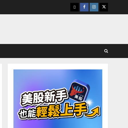
下
Facebook
Instagram
Twitter
載
美
股
K
線