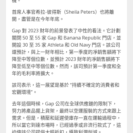
機。
首席人事官希拉-彼得斯（Sheila Peters）也將離
開，盡管是在今年年底。
Gap 對 2023 財年的前景發表了中性的看法。它計劃
關閉 50 至 55 家 Gap 和 Banana Republic 門店，並
開設 30 至 35 家 Athleta 和 Old Navy 門店。該公司
還預計，與上一財年相比，第一季度的凈銷售額將下
降至中等個位數，並預計 2023 財年的凈銷售額將下
降至低至中等個位數。然而，該司預計第一季度和全
年的毛利率將擴大。
該司表示，這一展望是基於 “持續不確定的消費者和
宏觀環境”。
去年這個時候，Gap 公司在全球供應鏈的限制下，
努力將產品擺上貨架，最終以空運服裝的方式來跟上
需求。但是，積壓和延遲使庫存一直在運輸過程中，
所以當它到達市場時，已經過季或非流行款式了，這
迫使該公司提供大幅折扣，導致利潤削減。