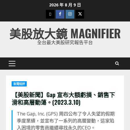
Skip
2026 年 8 月 9 日
to
下
Facebook
Instagram
Twitter
content
載
美股放大鏡 MAGNIFIER
美
股
全台最大美股研究報告平台
K
線
Primary
Menu
新聞短評
【美股新聞】Gap 宣布大額虧損、銷售下
滑和高層動蕩。(2023.3.10)
The Gap, Inc. (GPS) 周四公布了令人失望的假期
季度業績，並宣布了一系列的高層變動，這家陷
入困境的零售商繼續尋找永久的CEO。