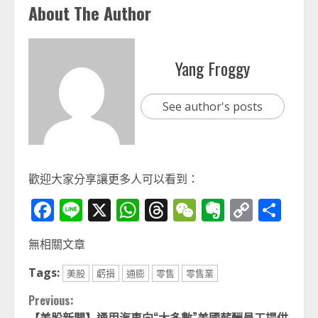
About The Author
Yang Froggy
See author's posts
歡迎大家分享讓更多人可以看到：
Facebook
Line
X
WhatsApp
Threads
WeChat
Evernot
Copy
分
Link
享
無相關文章
Tags:
美股
虧損
通膨
零售
零售業
Continue
Previous:
【美股新聞】通用汽車向“大多數”美國薪酬員工提供