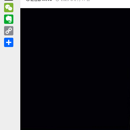
Threads
WeChat
Evernote
Copy
Link
分
享