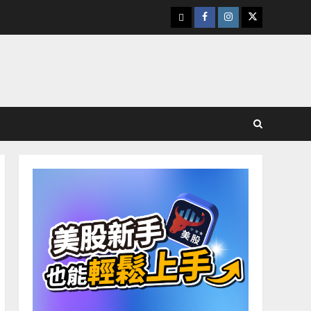
下
Facebook
Instagram
Twitter
載
美
股
K
線