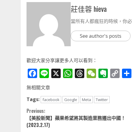
莊佳蓉 hieva
當所有人都瘋狂的時候，你必
See author's posts
歡迎大家分享讓更多人可以看到：
Facebook
Line
X
WhatsApp
Threads
WeChat
Ever
Co
Li
無相關文章
Tags:
facebook
Google
Meta
Twitter
Continue
Previous:
【
美股新聞】蘋果希望將其製造業務遷出中國！
Reading
(2023.2.17)