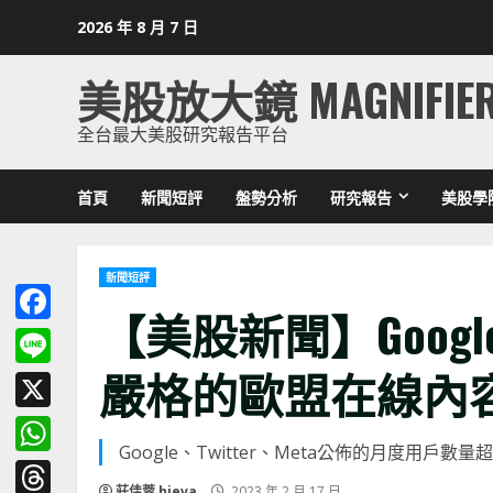
Skip
2026 年 8 月 7 日
to
content
美股放大鏡 MAGNIFIE
全台最大美股研究報告平台
首頁
新聞短評
盤勢分析
研究報告
美股學
新聞短評
【美股新聞】Google
Facebook
嚴格的歐盟在線內容規定 
Line
X
Google、Twitter、Meta公佈的月度
WhatsApp
莊佳蓉 hieva
2023 年 2 月 17 日