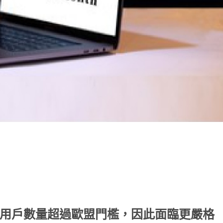
note
py
分
nk
享
公佈的月度用戶數量超過歐盟門檻，因此面臨更嚴格