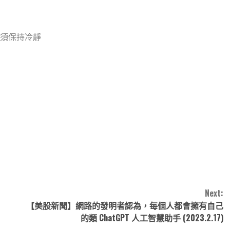
須保持冷靜
note
py
分
nk
享
Next:
【美股新聞】網路的發明者認為，每個人都會擁有自己
的類 ChatGPT 人工智慧助手 (2023.2.17)