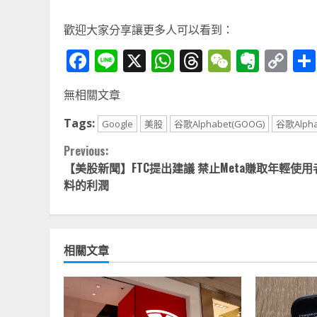
歡迎大家分享讓更多人可以看到：
Facebook
Line
X
WhatsApp
Threads
WeChat
Ever
Co
Li
無相關文章
Tags:
Google
美股
谷歌Alphabet(GOOG)
谷歌Alpha
Continue
Previous:
【美股新聞】FTC提出建議 禁止Meta賺取年輕使用
Reading
料的利潤
相關文章