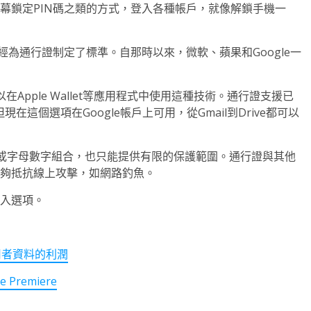
螢幕鎖定PIN碼之類的方式，登入各種帳戶，就像解鎖手機一
員，曾經為通行證制定了標準。自那時以來，微軟、蘋果和Google一
在Apple Wallet等應用程式中使用這種技術。通行證支援已
，但現在這個選項在Google帳戶上可用，從Gmail到Drive都可以
或字母數字組合，也只能提供有限的保護範圍。通行證與其他
為能夠抵抗線上攻擊，如網路釣魚。
登入選項。
用者資料的利潤
remiere