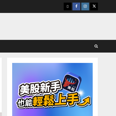
下
Facebook
Instagram
Twitter
載
美
股
K
線