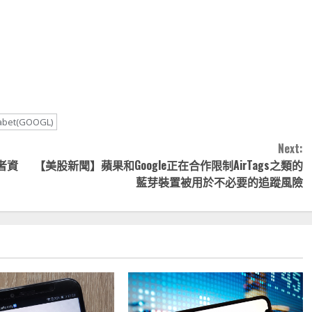
note
py
分
nk
享
bet(GOOGL)
Next:
者資
【美股新聞】蘋果和Google正在合作限制AirTags之類的
藍芽裝置被用於不必要的追蹤風險