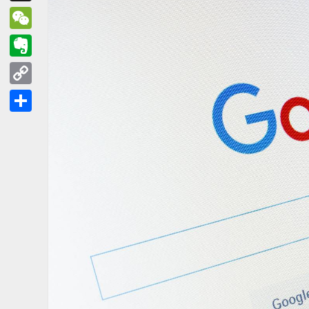
Threads
WeChat
Evernote
Copy
Link
分
享