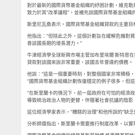
對於最新的國際貨幣基金組織的紓困計劃，維克勒
致力於其“改革議程”，並補充說國際貨幣基金組織
斯里尼瓦桑表示，國際貨幣基金組織貸款的主要目
他指出：“但除此之外，這個計劃旨在緩解危機對
善該國長期的增長潛力。”
牛津經濟學全球新興市場主管加布里埃爾·斯特恩在
貸款對該國來說非常重要，該國去年曾違約債務。
他說：“這是一個重要時刻，對整個國家非常積極
“國際貨幣基金組織計劃恢復穩定的例子很多，但這
“在斯里蘭卡的情況下，前一屆政府在可怕的經濟
導致統治政治人物的更替，伴隨著社會抗議的陰影，” 
這位經濟學家表示，“糟糕的治理”和他所說的“缺
分析師還指出，斯里蘭卡需要進行制度改革，以實