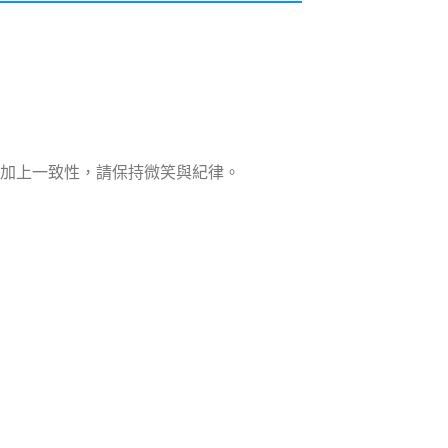
加上一致性，請保持微笑與紀律。
note
py
分
nk
享