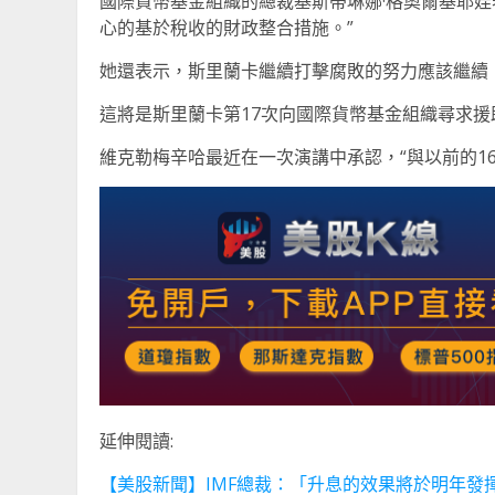
國際貨幣基金組織的總裁基斯蒂琳娜·格奧爾基耶娃
心的基於稅收的財政整合措施。”
她還表示，斯里蘭卡繼續打擊腐敗的努力應該繼續
這將是斯里蘭卡第17次向國際貨幣基金組織尋求援
維克勒梅辛哈最近在一次演講中承認，“與以前的1
延伸閱讀:
【美股新聞】IMF總裁：「升息的效果將於明年發揮作用