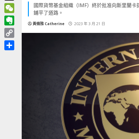
國際貨幣基金組織（IMF）終於批准向斯里蘭卡
Threads
鋪平了道路。
WeChat
黃脩雅 Catherine
2023 年 3 月 21 日
Evernote
Copy
Link
分
享