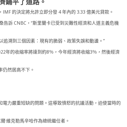
經濟鋪平了道路。
F 的決定將允許立即分發 4 年內的 3.33 億美元貸款。
桑告訴 CNBC，“斯里蘭卡已受到災難性經濟和人道主義危機
可以追溯到三個因素：現有的脆弱、政策失誤和動盪。”
022年的收縮率將達到約8％，今年經濟將收縮3％，然後經濟
率仍然居高不下。
和電力嚴重短缺的問題。這導致憤怒的抗議活動，迫使當時的
爾·維克勒馬辛哈作為總統繼任者。