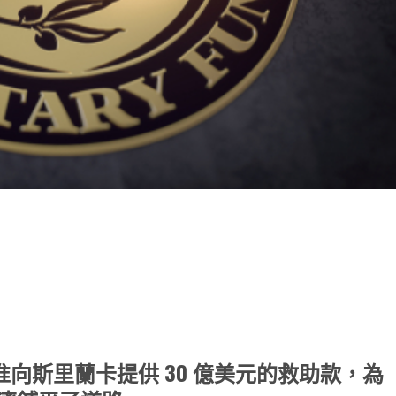
note
py
分
nk
享
准向斯里蘭卡提供 30 億美元的救助款，為