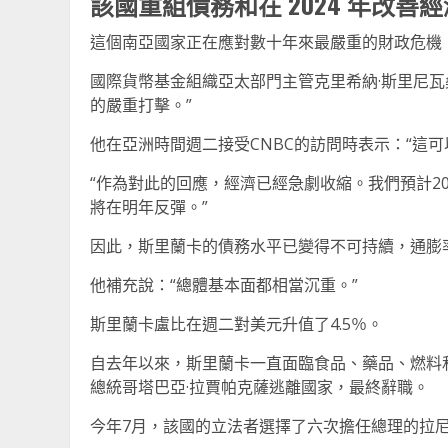
該國重組債務和在 2024 年改善
這個南亞國家正在應對數十年來最嚴重的財政危機，IM
國際貨幣基金組織亞太部門主管克里希納·斯里尼瓦
的嚴重打擊。”
他在亞洲時間週二接受CNBC的訪問時表示：“這
“作為對此的回應，經濟已經急劇收縮。我們預計2
將在明年反彈。”
因此，斯里蘭卡的債務水平已變得不可持續，通膨
他補充說：“總體基本面都相當沉重。”
斯里蘭卡盧比在週二對美元升值了4.5％。
自去年以來，斯里蘭卡一直面臨食品、藥品、燃料
總統哥塔巴亞·拉賈帕克薩逃離國家，最終辭職。
今年7月，該國的立法者選擇了六次擔任總理的拉尼