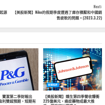
Next:
行起源
【美股新聞】Nike的假期季度遭遇了庫存積壓和中國銷
售疲軟的問題。(2023.3.22)
新聞短評
】寶潔第二季財報出
【美股新聞】嬌生第四季營收爆衝
盈利雙超預期，短期有
225億美元，癌症藥物成最大推