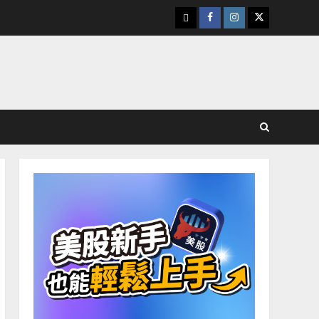
下
Facebook
Instagram
Twitter
載
美
股
K
線