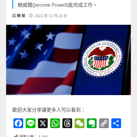
鮑威爾(Jerome Powell)能完成工作。
陳 禎
2022 年 12 月 20 日
歡迎大家分享讓更多人可以看到：
Facebook
Line
X
WhatsApp
Threads
WeChat
Evernot
Copy
分
Link
享
瀏覽人數：
1,041