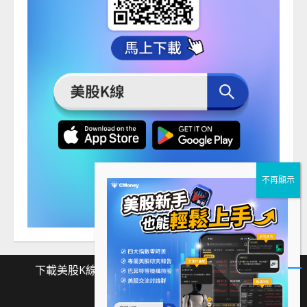
下載美股K線
Facebook
Instagram
Twitter
下
Facebook
Instagram
Twitter