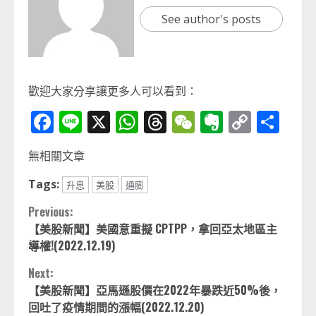
See author's posts
歡迎大家分享讓更多人可以看到：
Facebook
Line
X
WhatsApp
Threads
WeChat
Evernot
Copy
分
Link
享
無相關文章
Tags:
升息
美股
通膨
Continue
Previous:
【美股新聞】美國意重擬 CPTPP，拿回亞太地區主
Reading
導權!(2022.12.19)
Next:
【美股新聞】亞馬遜股價在2022年暴跌近50%後，
回吐了疫情期間的漲幅(2022.12.20)