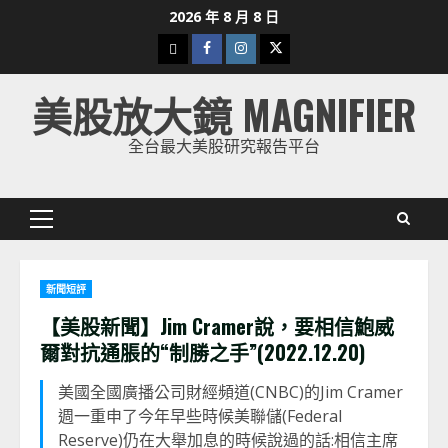
Skip
2026 年 8 月 8 日
to
下
Facebook
Instagram
Twitter
content
載
美股放大鏡 MAGNIFIER
美
股
全台最大美股研究報告平台
K
線
Primary
Menu
新聞短評
【美股新聞】Jim Cramer說，要相信鮑威
爾對抗通脹的“制勝之手”(2022.12.20)
美國全國廣播公司財經頻道(CNBC)的Jim Cramer
週一重申了今年早些時候美聯儲(Federal
Reserve)仍在大舉加息的時候說過的話:相信主席