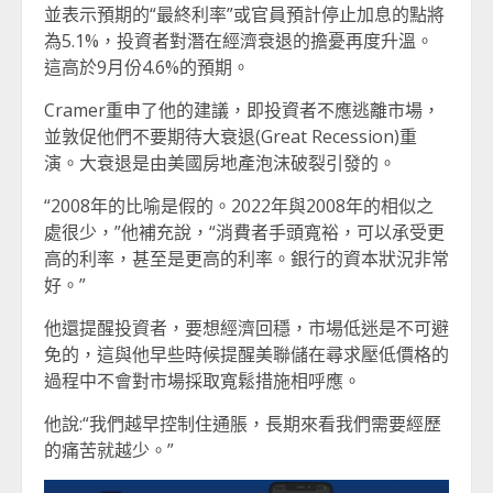
並表示預期的“最終利率”或官員預計停止加息的點將
為5.1%，投資者對潛在經濟衰退的擔憂再度升溫。
這高於9月份4.6%的預期。
Cramer重申了他的建議，即投資者不應逃離市場，
並敦促他們不要期待大衰退(Great Recession)重
演。大衰退是由美國房地產泡沫破裂引發的。
“2008年的比喻是假的。2022年與2008年的相似之
處很少，”他補充說，“消費者手頭寬裕，可以承受更
高的利率，甚至是更高的利率。銀行的資本狀況非常
好。”
他還提醒投資者，要想經濟回穩，市場低迷是不可避
免的，這與他早些時候提醒美聯儲在尋求壓低價格的
過程中不會對市場採取寬鬆措施相呼應。
他說:“我們越早控制住通脹，長期來看我們需要經歷
的痛苦就越少。”