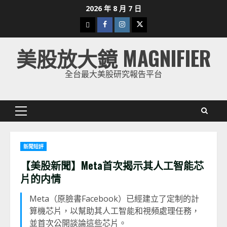
Skip
2026 年 8 月 7 日
to
下
Facebook
Instagram
Twitter
content
載
美股放大鏡 MAGNIFIER
美
股
全台最大美股研究報告平台
K
線
Primary
Menu
新聞短評
【美股新聞】Meta首次揭示其人工智能芯
片的内情
Meta（原臉書Facebook）已經建立了定制的計
算機芯片，以幫助其人工智能和視頻處理任務，
並首次公開談論這些芯片。