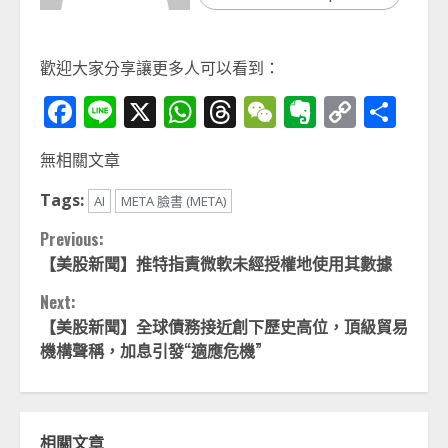
歡迎大家分享讓更多人可以看到：
Facebook
Line
X
WhatsApp
Threads
WeChat
Evernot
Copy
分
Link
享
無相關文章
Tags:
AI
META 臉書 (META)
Continue
Previous:
【美股新聞】推特指責微軟未經授權地使用其數據
Reading
Next:
【美股新聞】全球債務接近創下歷史高位，頂級貿易
機構聲稱，加息引發“適應危機”
相關文章