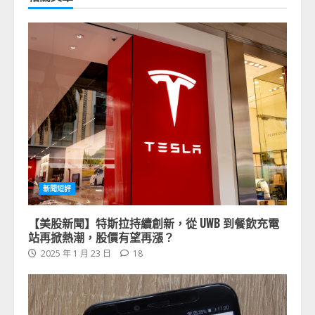
新聞短評
【美股新聞】特斯拉持續創新，從 UWB 到餐飲充電
站再掀熱潮，股價有望再漲？
2025 年 1 月 23 日
18