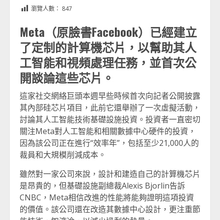
Link
享
瀏覽人數：
847
Meta（原臉書Facebook）已經建立
了定制的計算機芯片，以幫助其人
工智能和視頻處理任務，並首次公
開談論這些芯片。
這家社交網絡巨頭本週早些時候首次向記者公開披露
其內部硅芯片項目，此前它還舉辦了一次虛擬活動，
討論其人工智能技術基礎設施投資。投資者一直密切
關注Meta對人工智能和相關數據中心硬件的投資，
因為該公司正在進行“效率年”，包括至少21,000人的
裁員和大規模削減成本。
雖然對一家公司來說，設計和建造自己的計算機芯片
是昂貴的，但基礎設施副總裁Alexis Bjorlin告訴
CNBC，Meta相信改進的性能將能夠證明這項投資
的價值。該公司還在改造其數據中心設計，更注重節