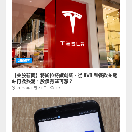
新聞短評
【美股新聞】特斯拉持續創新，從 UWB 到餐飲充電
站再掀熱潮，股價有望再漲？
2025 年 1 月 23 日
18