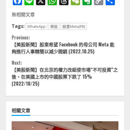
Facebook
Line
X
WhatsApp
Threads
WeChat
Evernot
Copy
分
Link
享
無相關文章
Tags:
WhatsApp
美股
臉書Meta(FB)
Continue
Previous:
【美股新聞】股東希望 Facebook 的母公司 Meta 能
Reading
夠進行人事精簡以減少開銷 (2022.10.25)
Next:
【美股新聞】在北京的權力改組使市場“不可投資”之
後，在美國上市的中國股票下跌了 15%
(2022/10/25)
相關文章