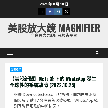
Skip
2026 年 8 月 10 日
to
下
Facebook
Instagram
Twitter
content
載
美股放大鏡 MAGNIFIER
美
股
全台最大美股研究報告平台
K
線
Primary
Menu
新聞短評
【美股新聞】Meta 旗下的 WhatsApp 發生
全球性的系統故障 (2022.10.25)
根據 Downdetector.com 的數據，問題在美東時
間凌晨 3 點 17 分左右首次被發現，WhatsApp 監
測互聯網服務的中斷情況。