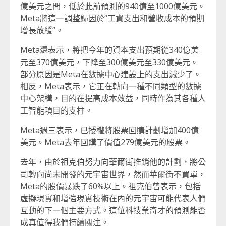
億美元之間，低於此前預測的940億至1000億美元。
Meta將這一調整歸因於“工資支出和營收成本的預期
增長放緩”。
Meta還表示，將把今年的資本支出預期從340億美
元至370億美元，下降至300億美元至330億美元。
部分原因是Meta在數據中心建設上的支出減少了。
相反，Meta表示，它正在轉向一種不同類型的數據
中心架構，目的在提高成本效益，同時作為其各種人
工智能項目的支柱。
Meta週三表示，已授權將股票回購計劃增加400億
美元。Meta去年回購了價值279億美元的股票。
去年，由於祖克伯努力向華爾街推銷他的計劃，將公
司轉向尚未開發的元宇宙世界，然而華爾街不買單，
Meta的股價暴跌了60%以上。祖克伯曾表示，包括
虛擬現實和增強現實技術在內的元宇宙可能代表人們
互動的下一個主要方式。這位科技業奇才的預測能否
成真值得我們持續關注。