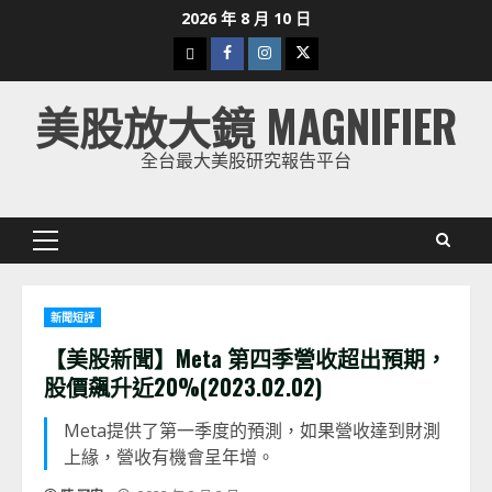
Skip
2026 年 8 月 10 日
to
下
Facebook
Instagram
Twitter
content
載
美股放大鏡 MAGNIFIER
美
股
全台最大美股研究報告平台
K
線
Primary
Menu
新聞短評
【美股新聞】Meta 第四季營收超出預期，
股價飆升近20%(2023.02.02)
Meta提供了第一季度的預測，如果營收達到財測
上緣，營收有機會呈年增。