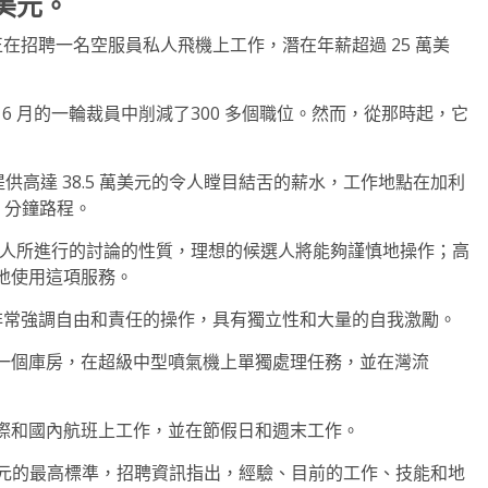
美元。
 正在招聘一名空服員私人飛機上工作，潛在年薪超過 25 萬美
戶，並在 6 月的一輪裁員中削減了300 多個職位。然而，從那時起，它
可能提供高達 38.5 萬美元的令人瞠目結舌的薪水，工作地點在加利
 分鐘路程。
機的個人所進行的討論的性質，理想的候選人將能夠謹慎地操作；高
地使用這項服務。
化，它非常強調自由和責任的操作，具有獨立性和大量的自我激勵。
一個庫房，在超級中型噴氣機上單獨處理任務，並在灣流
際和國內航班上工作，並在節假日和週末工作。
美元的最高標準，招聘資訊指出，經驗、目前的工作、技能和地