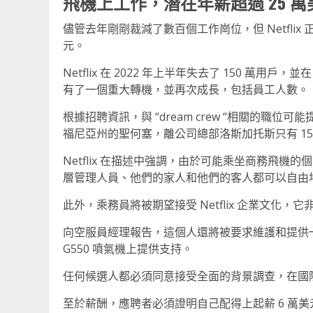
飛機上工作，潛在年薪超過 25 萬
儘管去年剛剛裁減了數百個工作崗位，但 Netflix
元。
Netflix 在 2022 年上半年失去了 150 萬用
有了一個重大轉機，並再次成長，包括員工人數。
根據招聘資訊，與 “dream crew “相關的職位
福尼亞州的聖何塞，離公司總部洛斯加托斯只有 15
Netflix 在描述中強調，由於可能乘坐商務飛
層管理人員、他們的家人和他們的客人都可以自由
此外，乘務員將被期望接受 Netflix 企業文
向空服員經理報告，這個人還將被要求維護和提供
G550 噴氣機上提供支持。
任何候選人都必須同意接受全面的背景調查，在國
至於薪酬，應聘者必須證明自己配得上起薪 6 萬