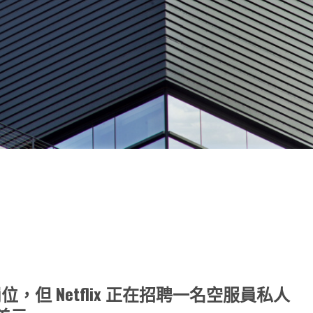
note
py
分
nk
享
但 Netflix 正在招聘一名空服員私人