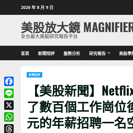
Skip
2026 年 8 月 9 日
to
content
美股放大鏡 MAGNIFIE
全台最大美股研究報告平台
首頁
新聞短評
盤勢分析
研究報告
美股學
新聞短評
【美股新聞】Netfl
Facebook
了數百個工作崗位後 
Line
X
元的年薪招聘一名空服員 
WhatsApp