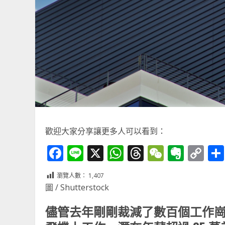
歡迎大家分享讓更多人可以看到：
Facebook
Line
X
WhatsApp
Threads
WeChat
Ever
Co
Li
瀏覽人數：
1,407
圖 / Shutterstock
儘管去年剛剛裁減了數百個工作崗位，