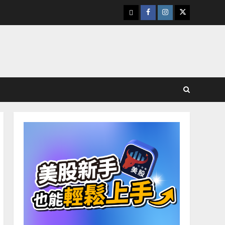
下
Facebook
Instagram
Twitter
載
美
股
K
線