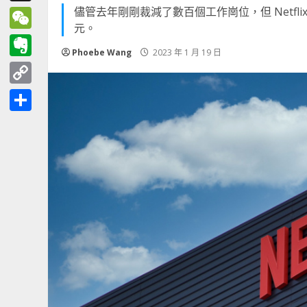
儘管去年剛剛裁減了數百個工作崗位，但 Netfl
Threads
元。
WeChat
Phoebe Wang
2023 年 1 月 19 日
Evernote
Copy
Link
分
享