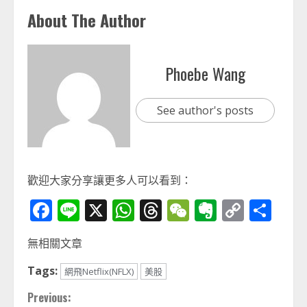
About The Author
Phoebe Wang
See author's posts
歡迎大家分享讓更多人可以看到：
Facebook
Line
X
WhatsApp
Threads
WeChat
Evernot
Copy
分
Link
享
無相關文章
Tags:
網飛Netflix(NFLX)
美股
Continue
Previous: