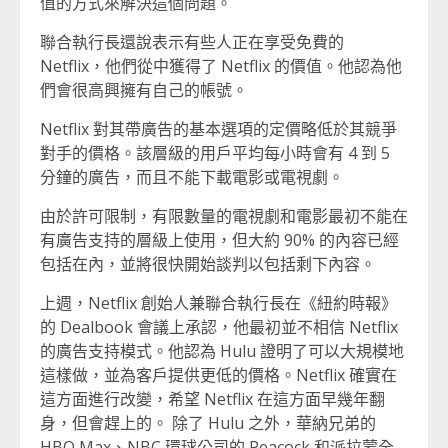
值的方式來解決這個問題。
聯合執行長還說表示有些人正在享受免費的
Netflix，他們從中獲得了 Netflix 的價值。他認為他
們會很高興擁有自己的帳號。
Netflix 對其帶廣告的基本選項的定價略低於其競爭
對手的價格。該層級的用戶平均每小時會有 4 到 5
分鐘的廣告，而且不能下載電影或電視劇。
由於許可限制，有限數量的電視劇和電影最初不能在
有廣告支持的層級上使用，但大約 90% 的內容已經
包括在內，並將很快開始談判以包括剩下內容。
上週，Netflix 創始人兼聯合執行長在《紐約時報》
的 Dealbook 會議上承認，他最初並不相信 Netflix
的廣告支持模式。他認為 Hulu 證明了可以大規模地
這樣做，並為客戶提供更低的價格。Netflix 確實在
這方面進行改變，希望 Netflix 在這方面早幾年翻
身，但會趕上的。 除了 Hulu 之外，華納兄弟的
HBO Max、NBC 環球公司的 Peacock 和派拉蒙全