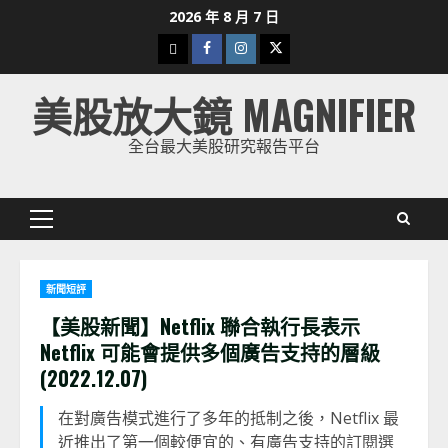
Skip
2026 年 8 月 7 日
to
下
Facebook
Instagram
Twitter
content
載
美股放大鏡 MAGNIFIER
美
股
全台最大美股研究報告平台
K
線
Primary
Menu
新聞短評
【美股新聞】Netflix 聯合執行長表示
Netflix 可能會提供多個廣告支持的層級
(2022.12.07)
在對廣告模式進行了多年的抵制之後，Netflix 最
近推出了第一個較便宜的、有廣告支持的訂閱選