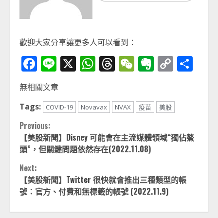
歡迎大家分享讓更多人可以看到：
Facebook
Line
X
WhatsApp
Threads
WeChat
Evernot
Copy
分
Link
享
無相關文章
Tags:
COVID-19
Novavax
NVAX
疫苗
美股
Continue
Previous:
【美股新聞】Disney 可能會在主流媒體領域“獨佔鰲
Reading
頭”，但關鍵問題依然存在(2022.11.08)
Next:
【美股新聞】Twitter 很快就會推出三種類型的帳
號：官方、付費和無標籤的帳號 (2022.11.9)