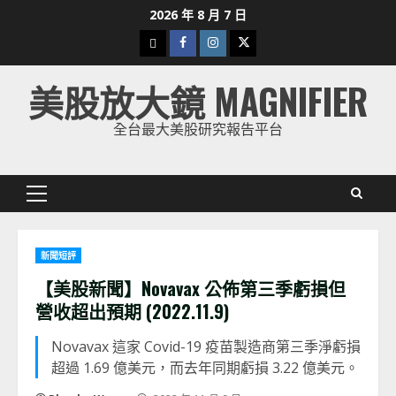
Skip
2026 年 8 月 7 日
to
下
Facebook
Instagram
Twitter
content
載
美股放大鏡 MAGNIFIER
美
股
全台最大美股研究報告平台
K
線
Primary
Menu
新聞短評
【美股新聞】Novavax 公佈第三季虧損但
營收超出預期 (2022.11.9)
Novavax 這家 Covid-19 疫苗製造商第三季淨虧損
超過 1.69 億美元，而去年同期虧損 3.22 億美元。