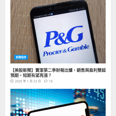
新聞短評
【美股新聞】寶潔第二季財報出爐，銷售與盈利雙超
預期，短期有望再漲？
2025 年 1 月 23 日
16