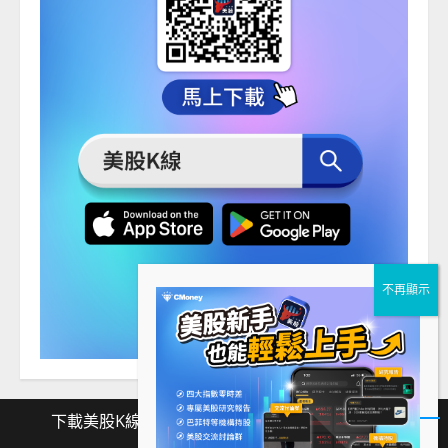
下載美股K線
Facebook
Instagram
Twitter