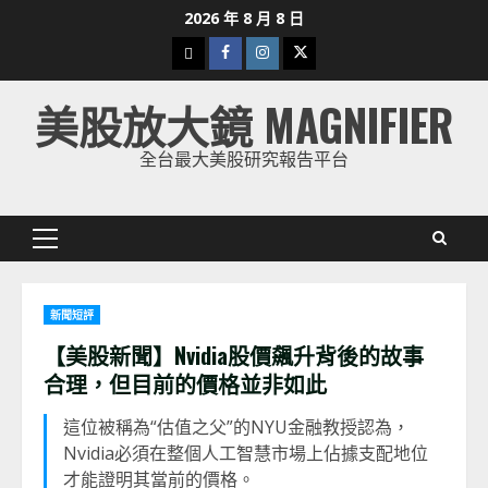
Skip
2026 年 8 月 8 日
to
下
Facebook
Instagram
Twitter
content
載
美股放大鏡 MAGNIFIER
美
股
全台最大美股研究報告平台
K
線
Primary
Menu
新聞短評
【美股新聞】Nvidia股價飆升背後的故事
合理，但目前的價格並非如此
這位被稱為“估值之父”的NYU金融教授認為，
Nvidia必須在整個人工智慧市場上佔據支配地位
才能證明其當前的價格。