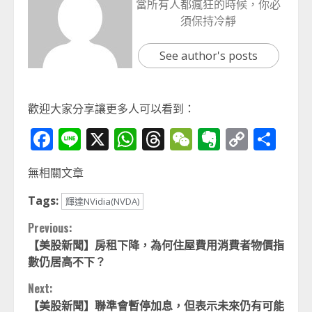
當所有人都瘋狂的時候，你必
須保持冷靜
See author's posts
歡迎大家分享讓更多人可以看到：
Facebook
Line
X
WhatsApp
Threads
WeChat
Evernot
Copy
分
Link
享
無相關文章
Tags:
輝達NVidia(NVDA)
Continue
Previous:
【美股新聞】房租下降，為何住屋費用消費者物價指
Reading
數仍居高不下？
Next:
【美股新聞】聯準會暫停加息，但表示未來仍有可能