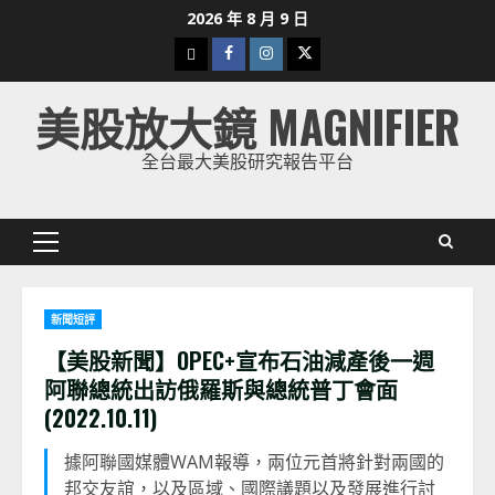
Skip
2026 年 8 月 9 日
to
下
Facebook
Instagram
Twitter
content
載
美股放大鏡 MAGNIFIER
美
股
全台最大美股研究報告平台
K
線
Primary
Menu
新聞短評
【美股新聞】OPEC+宣布石油減產後一週
阿聯總統出訪俄羅斯與總統普丁會面
(2022.10.11)
據阿聯國媒體WAM報導，兩位元首將針對兩國的
邦交友誼，以及區域、國際議題以及發展進行討