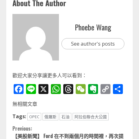
About The Author
Phoebe Wang
See author's posts
歡迎大家分享讓更多人可以看到：
Facebook
Line
X
WhatsApp
Threads
WeChat
Evernot
Copy
分
Link
享
無相關文章
Tags:
OPEC
俄羅斯
石油
阿拉伯聯合大公國
Continue
Previous:
【美股新聞】 Ford 在不到兩個月的時間裡，再次提