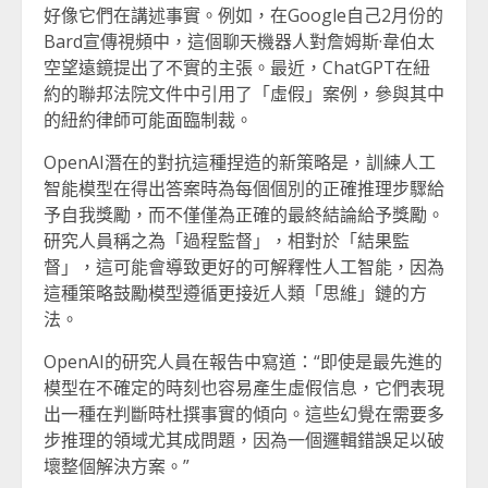
好像它們在講述事實。例如，在Google自己2月份的
Bard宣傳視頻中，這個聊天機器人對詹姆斯·韋伯太
空望遠鏡提出了不實的主張。最近，ChatGPT在紐
約的聯邦法院文件中引用了「虛假」案例，參與其中
的紐約律師可能面臨制裁。
OpenAI潛在的對抗這種捏造的新策略是，訓練人工
智能模型在得出答案時為每個個別的正確推理步驟給
予自我獎勵，而不僅僅為正確的最終結論給予獎勵。
研究人員稱之為「過程監督」，相對於「結果監
督」，這可能會導致更好的可解釋性人工智能，因為
這種策略鼓勵模型遵循更接近人類「思維」鏈的方
法。
OpenAI的研究人員在報告中寫道：“即使是最先進的
模型在不確定的時刻也容易產生虛假信息，它們表現
出一種在判斷時杜撰事實的傾向。這些幻覺在需要多
步推理的領域尤其成問題，因為一個邏輯錯誤足以破
壞整個解決方案。”