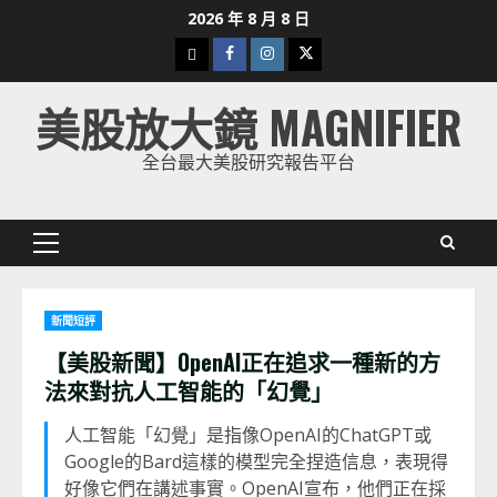
Skip
2026 年 8 月 8 日
to
下
Facebook
Instagram
Twitter
content
載
美股放大鏡 MAGNIFIER
美
股
全台最大美股研究報告平台
K
線
Primary
Menu
新聞短評
【美股新聞】OpenAI正在追求一種新的方
法來對抗人工智能的「幻覺」
人工智能「幻覺」是指像OpenAI的ChatGPT或
Google的Bard這樣的模型完全捏造信息，表現得
好像它們在講述事實。OpenAI宣布，他們正在採