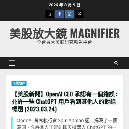
Skip
2026 年 8 月 9 日
to
下
Facebook
Instagram
Twitter
content
載
美股放大鏡 MAGNIFIER
美
股
全台最大美股研究報告平台
K
線
Primary
Menu
新聞短評
【美股新聞】OpenAI CEO 承認有一個錯誤 :
允許一些 ChatGPT 用戶看到其他人的對話
標題 (2023.03.24)
OpenAI 首席執行官 Sam Altman 週二揭漏了一個
漏洞，允許其人工智能聊天機器人 ChatGPT 的一