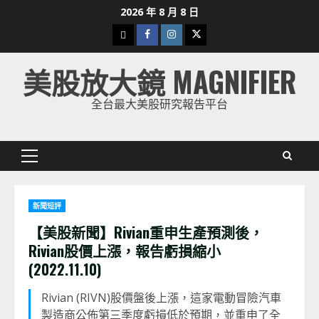
Skip
2026 年 8 月 8 日
to
下
Facebook
Instagram
Twitter
content
載
美股放大鏡 MAGNIFIER
美
股
全台最大美股研究報告平台
K
線
Primary
Menu
新聞短評
【美股新聞】Rivian重申生產預測後，
Rivian股價上漲，報告虧損縮小
(2022.11.10)
Rivian (RIVN)股價盤後上漲，這家電動冒險汽車
製造商公佈第三季度虧損低於預期，並重申了全