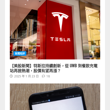
新聞短評
【美股新聞】特斯拉持續創新，從 UWB 到餐飲充電
站再掀熱潮，股價有望再漲？
2025 年 1 月 23 日
18