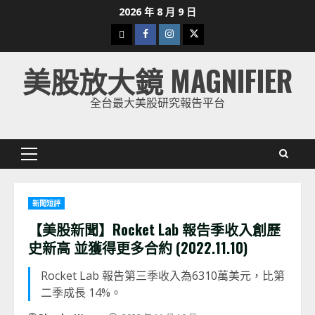
Skip
2026 年 8 月 9 日
to
下
Facebook
Instagram
Twitter
content
載
美股放大鏡 MAGNIFIER
美
股
全台最大美股研究報告平台
K
線
Primary
Menu
新聞短評
【美股新聞】Rocket Lab 報告季收入創歷
史新高 並獲得更多合約 (2022.11.10)
Rocket Lab 報告第三季收入為6310萬美元，比第
二季成長 14%。