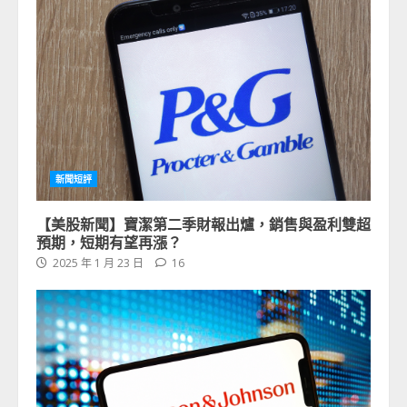
新聞短評
【美股新聞】寶潔第二季財報出爐，銷售與盈利雙超
預期，短期有望再漲？
2025 年 1 月 23 日
16