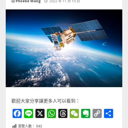
Phoebe Wang
2022 年 11 月 10 日
歡迎大家分享讓更多人可以看到：
Facebook
Line
X
WhatsApp
Threads
WeChat
Evernot
Copy
分
Link
享
瀏覽人數：
943