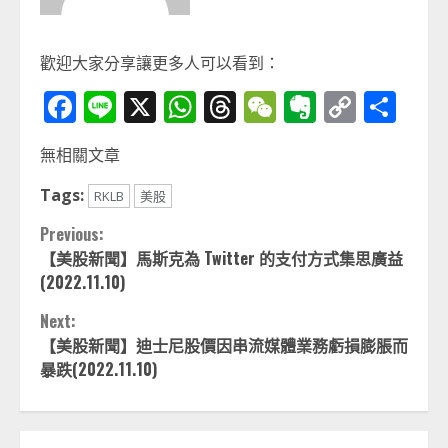
歡迎大家分享讓更多人可以看到：
Facebook
Line
X
WhatsApp
Threads
WeChat
Evernot
Copy
分
Link
享
無相關文章
Tags:
RKLB
美股
Continue
Previous:
【美股新聞】馬斯克為 Twitter 的支付方式集思廣益
Reading
(2022.11.10)
Next:
【美股新聞】迪士尼股價因串流媒體業務虧損膨脹而
暴跌(2022.11.10)