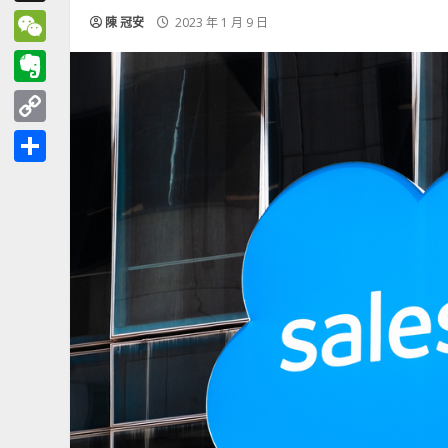
Threads
陳 冠安
2023 年 1 月 9 日
WeChat
Evernote
Copy
Link
分
享