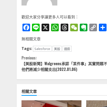
歡迎大家分享讓更多人可以看到：
Facebook
Line
X
WhatsApp
Threads
WeChat
Ever
Co
Li
無相關文章
Tags:
Salesforce
美股
通膨
Continue
Previous:
【美股新聞】Walgreens承認「某件事」其實問題
Reading
他們將減少相關支出(2022.01.06)
相關文章