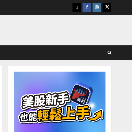
下
Facebook
Instagram
Twitter
載
美
股
K
線