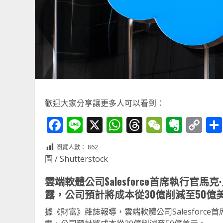
歡迎大家分享讓更多人可以看到：
Facebook
Line
X
WhatsApp
Threads
WeChat
Ever
Co
Li
瀏覽人數：
862
圖 / Shutterstock
雲端軟體公司Salesforce首席執行
露，公司預計將成本從30億削減至50億
據《財富》雜誌報導，雲端軟體公司Salesforc