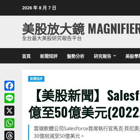
Skip
2026 年 8 月 7 日
to
content
美股放大鏡 MAGNIFIE
全台最大美股研究報告平台
首頁
新聞短評
盤勢分析
研究報告
美股學
新聞短評
【美股新聞】Sales
Facebook
億至50億美元(2022.0
Line
X
雲端軟體公司Salesforce首席執行官馬克
WhatsApp
30億削減至50億美元。