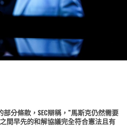
note
py
分
nk
享
的部分條款，SEC辯稱，”馬斯克仍然需要
們之間早先的和解協議完全符合憲法且有