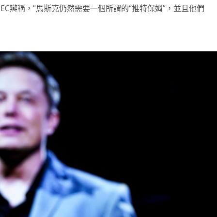
EC辯稱，"馬斯克仍然需要一個所謂的“推特保姆”，並且他們