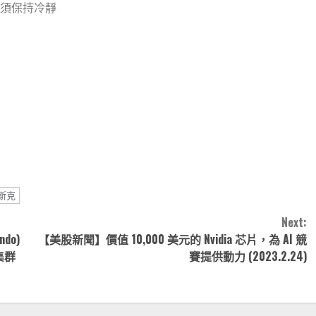
須保持冷靜
note
py
分
nk
享
斯克
Next:
do)
【
美股新聞】價值 10,000 美元的 Nvidia 芯片，為 AI 競
集群
賽提供動力 (2023.2.24)