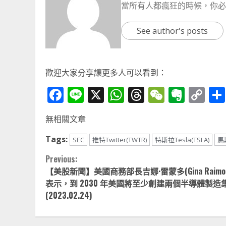
當所有人都瘋狂的時候，你必
See author's posts
歡迎大家分享讓更多人可以看到：
Facebook
Line
X
WhatsApp
Threads
WeChat
Ever
Co
Li
無相關文章
Tags:
SEC
推特Twitter(TWTR)
特斯拉Tesla(TSLA)
馬
Continue
Previous:
【美股新聞】美國商務部長吉娜·雷蒙多(Gina Raimon
Reading
表示，到 2030 年美國將至少創建兩個半導體製造
(2023.02.24)