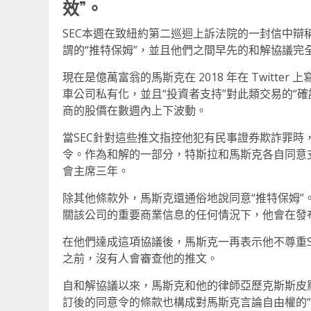
效”。
SEC本週在致紐約第二巡迴上訴法院的一封信中辯稱，
謂的“推特保姆”，並且他們之間早先的和解協議完
現在是億萬富翁的馬斯克在 2018 年在 Twitter
車公司私有化，並且“投資者支持”對此類交易的“
商的股價在數週內上下波動。
當SEC針對這些推文指控他犯有民事證券欺詐罪時，
令。作為和解的一部分，特斯拉和馬斯克各自同意支
會主席三年。
除其他條款外，馬斯克還通俗地說同意“推特保姆
關該公司的重要商業信息的任何情況下，他會在發
在他們達成這項協議後，馬斯克一再表示他不尊重
之前，沒有人會審查他的推文。
自和解協議以來，馬斯克和他的律師亞歷克斯斯皮
訂後的同意令的條款也構成對馬斯克言論自由權的“