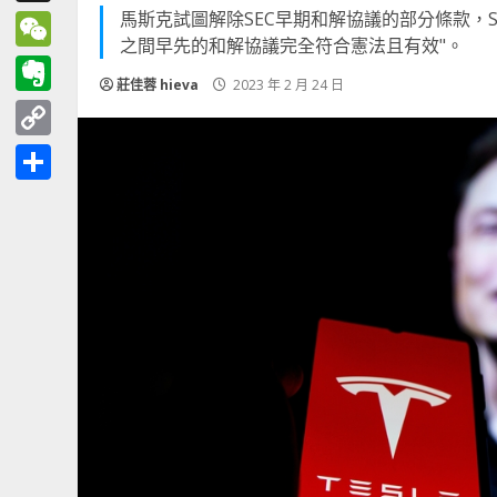
馬斯克試圖解除SEC早期和解協議的部分條款，S
Threads
之間早先的和解協議完全符合憲法且有效"。
WeChat
莊佳蓉 hieva
2023 年 2 月 24 日
Evernote
Copy
Link
分
享