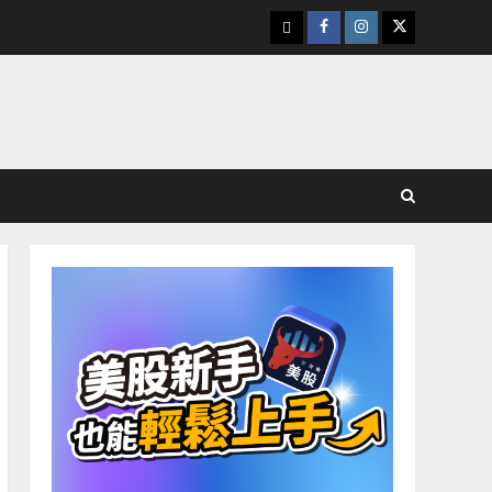
下
Facebook
Instagram
Twitter
載
美
股
K
線