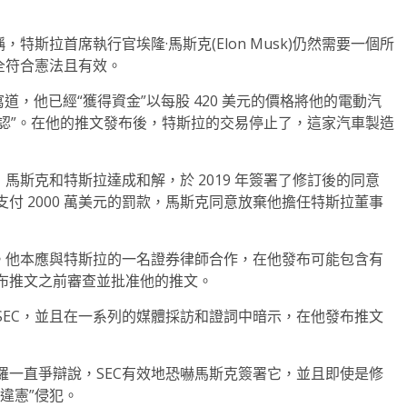
特斯拉首席執行官埃隆·馬斯克(Elon Musk)仍然需要一個所
全符合憲法且有效。
 上寫道，他已經“獲得資金”以每股 420 美元的價格將他的電動汽
確認”。在他的推文發布後，特斯拉的交易停止了，這家汽車製造
馬斯克和特斯拉達成和解，於 2019 年簽署了修訂後的同意
付 2000 萬美元的罰款，馬斯克同意放棄他擔任特斯拉董事
”。他本應與特斯拉的一名證券律師合作，在他發布可能包含有
布推文之前審查並批准他的推文。
SEC，並且在一系列的媒體採訪和證詞中暗示，在他發布推文
羅一直爭辯說，SEC有效地恐嚇馬斯克簽署它，並且即使是修
違憲”侵犯。