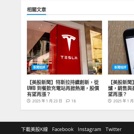
相關文章
新聞短評
新聞短評
【美股新聞】特斯拉持續創新，從
【美股新聞
UWB 到餐飲充電站再掀熱潮，股價
爐，銷售與
有望再漲？
望再漲？
2025 年 1 月 23 日
18
2025 年 1 月
下載美股K線
Facebook
Instagram
Twitter