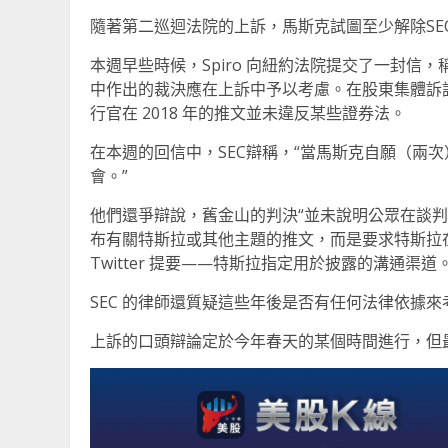
隨著第二巡迴法院的上訴，馬斯克試圖至少解除SE
本週早些時候，Spiro 向紐約法院提交了一封
中作出的裁決應在上訴中予以考慮。在股東集體訴
行官在 2018 年的推文並未違反某些證券法。
在本週的回信中，SEC辯稱，“當馬斯克自願（兩
會。”
他們還爭辯說，舊金山的判決“並未說明公眾在談
布有關特斯拉或其他主題的推文，而是要求特斯拉
Twitter 提要——特斯拉指定用於披露的溝通渠道。
SEC 的律師還質疑這些年後是否有任何法律依據
上訴的口頭辯論定於今年春天的某個時間進行，但