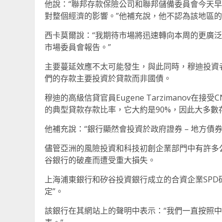
他說：“聯邦存款保險公司和聯邦儲備委員會今天
對整個經濟的影響。”他補充說，他不認為該地區
西卡莫爾說：“我期待市場將迅速轉向本周的更廣
市場委員會報告。”
主要蔓延效應不太可能發生，與此同時，穆迪投資
們的存款主要投資於貸款而非國債。
穆迪的高級信貸官員Eugene Tarzimanov在接受C
的典型貸款存款比率，它大約是90%，因此大多數
他補充說：“銀行顯然會投資於政府證券 – 地方債
儘管亞洲的風險投資和科技初創企業部門中有許多
谷銀行的破產而遭受重大損失。
上海浦東銀行和矽谷投資銀行成立的合資企業SPD
定”。
該銀行在其網站上的聲明中表示：“我們一直按照