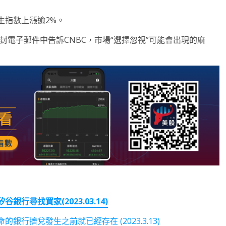
生指數上漲逾2%。
郝虹在一封電子郵件中告訴CNBC，市場“選擇忽視”可能會出現的麻
尋找買家(2023.03.14)
行擠兌發生之前就已經存在 (2023.3.13)