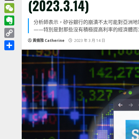
(2023.3.14)
Threads
WeChat
分析師表示，矽谷銀行的崩潰不太可能對亞洲地
——特別是對那些沒有積極提高利率的經濟體而
Evernote
黃脩雅 Catherine
2023 年 3 月 14 日
Copy
Link
分
享