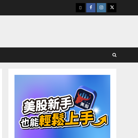
下
Facebook
Instagram
Twitter
載
美
股
K
線