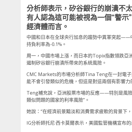
分析師表示，矽谷銀行的崩潰不
有人認為這可能被視為一個“警示
經濟體而言。
中國和日本在全球央行加息的趨勢中異軍突起——
持負利率為-0.1%。
周一，中國市場上漲，而日本的Topix指數領跌
遏制矽谷銀行崩潰所帶來的系統風險。
CMC Markets的市場分析師Tina Teng在
能不會引發類似的危機，但這是對這兩個有影響力
Teng補充說，亞洲股票市場的反應——特別是風
類似問題的國家的利率風險”。
她說：“在經濟前景黯淡和消費需求疲軟的背景下，
IG分析師托尼·西卡莫爾表示，美國監管機構宣布