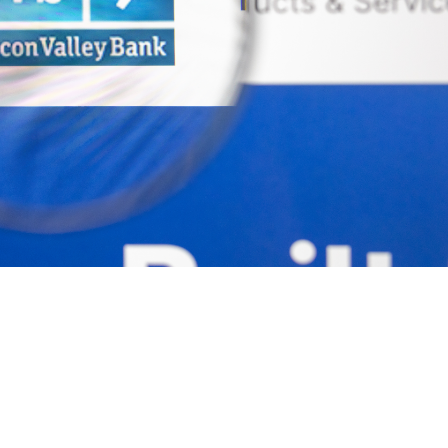
note
py
分
nk
享