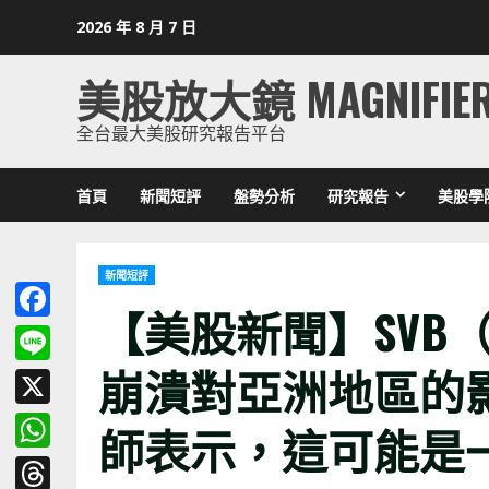
Skip
2026 年 8 月 7 日
to
content
美股放大鏡 MAGNIFIE
全台最大美股研究報告平台
首頁
新聞短評
盤勢分析
研究報告
美股學
新聞短評
【美股新聞】SVB（Sili
Facebook
崩潰對亞洲地區的
Line
X
師表示，這可能是
WhatsApp