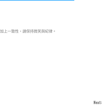
加上一致性，請保持微笑與紀律。
note
py
分
nk
享
Next: