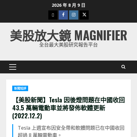
Skip
2026 年 8 月 9 日
to
下
Facebook
Instagram
Twitter
content
載
美股放大鏡 MAGNIFIER
美
股
全台最大美股研究報告平台
K
線
Primary
Menu
新聞短評
【美股新聞】Tesla 因後燈問題在中國收回
43.5 萬輛電動車並將發佈軟體更新
(2022.12.2)
Tesla 上週宣布因安全帶和軟體問題已在中國收回
超過 8 萬輛電動車。