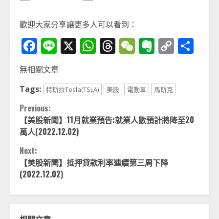
歡迎大家分享讓更多人可以看到：
Facebook
Line
X
WhatsApp
Threads
WeChat
Evernot
Copy
分
Link
享
無相關文章
Tags:
特斯拉Tesla(TSLA)
美股
電動車
馬斯克
Continue
Previous:
【美股新聞】11月就業預告:就業人數預計將降至20
Reading
萬人(2022.12.02)
Next:
【美股新聞】抵押貸款利率連續第三周下降
(2022.12.02)
相關文章