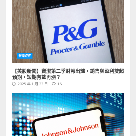
新聞短評
【美股新聞】寶潔第二季財報出爐，銷售與盈利雙超
預期，短期有望再漲？
2025 年 1 月 23 日
16