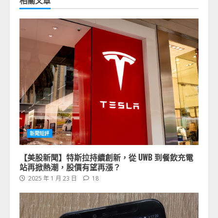
新聞短評
【美股新聞】特斯拉持續創新，從 UWB 到餐飲充電
站再掀熱潮，股價有望再漲？
2025 年 1 月 23 日
18