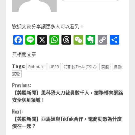
歡迎大家分享讓更多人可以看到：
Facebook
Line
X
WhatsApp
Threads
WeChat
Evernot
Copy
分
Link
享
無相關文章
Tags:
Robotaxi
UBER
特斯拉Tesla(TSLA)
美股
自動
駕駛
Continue
Previous:
【美股新聞】思科恐大刀裁員數千人，業務轉向網路
Reading
安全與AI領域！
Next:
【美股新聞】亞馬遜與TikTok合作，電商勁敵為什麼
湊在一起？