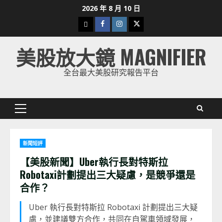
Skip
2026 年 8 月 10 日
to
下
Facebook
Instagram
Twitter
content
載
美股放大鏡 MAGNIFIER
美
股
全台最大美股研究報告平台
K
線
Primary
Menu
新聞短評
【美股新聞】Uber執行長對特斯拉
Robotaxi計劃提出三大疑慮，是競爭還是
合作？
Uber 執行長對特斯拉 Robotaxi 計劃提出三大疑
慮，並建議雙方合作，共同在自駕車領域發展，