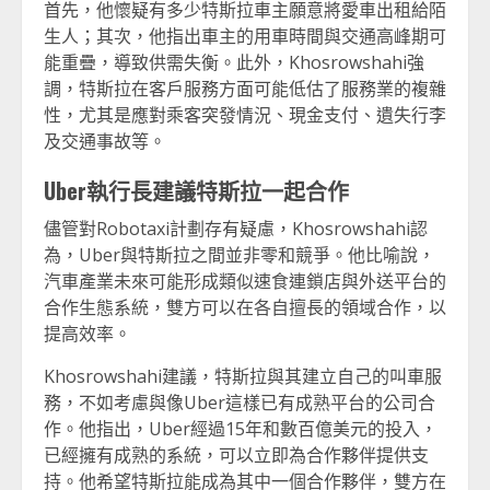
首先，他懷疑有多少特斯拉車主願意將愛車出租給陌
生人；其次，他指出車主的用車時間與交通高峰期可
能重疊，導致供需失衡。此外，Khosrowshahi強
調，特斯拉在客戶服務方面可能低估了服務業的複雜
性，尤其是應對乘客突發情況、現金支付、遺失行李
及交通事故等。
Uber執行長建議特斯拉一起合作
儘管對Robotaxi計劃存有疑慮，Khosrowshahi認
為，Uber與特斯拉之間並非零和競爭。他比喻說，
汽車產業未來可能形成類似速食連鎖店與外送平台的
合作生態系統，雙方可以在各自擅長的領域合作，以
提高效率。
Khosrowshahi建議，特斯拉與其建立自己的叫車服
務，不如考慮與像Uber這樣已有成熟平台的公司合
作。他指出，Uber經過15年和數百億美元的投入，
已經擁有成熟的系統，可以立即為合作夥伴提供支
持。他希望特斯拉能成為其中一個合作夥伴，雙方在