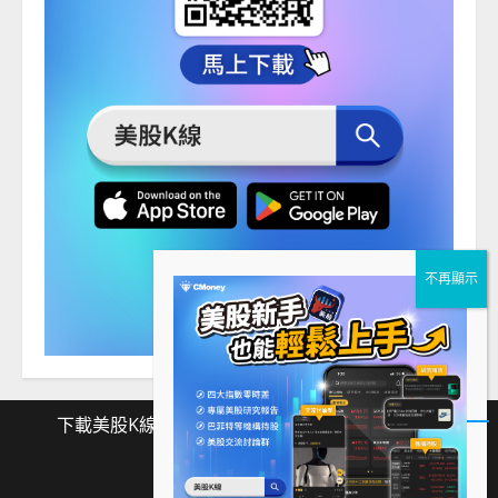
下載美股K線
Facebook
Instagram
Twitter
下
Facebook
Instagram
Twitter