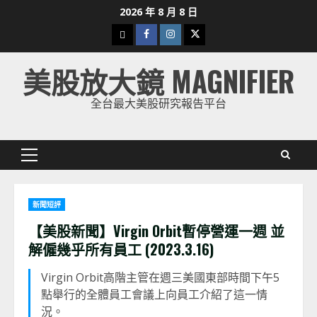
Skip
2026 年 8 月 8 日
to
下
Facebook
Instagram
Twitter
content
載
美股放大鏡 MAGNIFIER
美
股
全台最大美股研究報告平台
K
線
Primary
Menu
新聞短評
【美股新聞】Virgin Orbit暫停營運一週 並
解僱幾乎所有員工 (2023.3.16)
Virgin Orbit高階主管在週三美國東部時間下午5
點舉行的全體員工會議上向員工介紹了這一情
況。