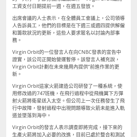
工資支付日期提前一週，在週五發放。
出席會議的人士表示，在全體員工會議上，公司領導
人告訴員工，他們的目標是在下週三或週四提供解僱
和籌款狀況的更新，這些人要求匿名以討論內部事
務。
Virgin Orbit的一位發言人在向CNBC發表的宣告中
證實，該公司正開始營運暫停。該發言人補充說，
Virgin Orbit計劃在未來幾周內提供“前進作業的更
新。
Virgin Orbit這家火箭建造公司研發了一種系統，使
用修改過的747班機，在飛行過程中從飛機翼下方彈
射火箭將衛星送入太空。但公司上一次任務發生了飛
行中故障，發射過程中出現問題導致火箭未能進入軌
道並墜落到海中。
Virgin Orbit的發言人表示調查即將完成，接下來的
生產火箭將加入必要的改進，目前已處於整合和測試