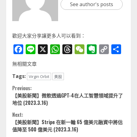
See author's posts
歡迎大家分享讓更多人可以看到：
Facebook
Line
X
WhatsApp
Threads
WeChat
Evernot
Copy
分
Link
享
無相關文章
Tags:
Virgin Orbit
美股
Continue
Previous:
【美股新聞】微軟透過GPT-4在人工智慧領域提升了
Reading
地位 (2023.3.16)
Next:
【美股新聞】Stripe 在新一輪 65 億美元融資中將估
值降至 500 億美元 (2023.3.16)