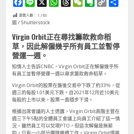
Facebook
Line
X
WhatsApp
Threads
WeChat
Evernot
Copy
分
Link
享
瀏覽人數：
1,185
圖 / Shutterstock
Virgin Orbit正在尋找籌款救命稻
草，因此解僱幾乎所有員工並暫停
營運一週。
知情人士告訴CNBC，Virgin Orbit正在解僱幾乎所
有員工並暫停營運一週以尋求籌款救命稻草。
Virgin Orbit的股票在盤後交易中下跌了約33％，從
週三的每股1.01美元下跌。自2021年12月近10美元
每股的上市以來，股票一直穩步下滑。
根據出席會議的人士透露，Virgin Orbit高階主管在
週三下午5點的全體員工會議上向員工介紹了這一情
況。雖然員工可以兌現PTO，但這次解僱是無薪
的，只有一小部分團隊繼續工作。Virgin Orbit還將