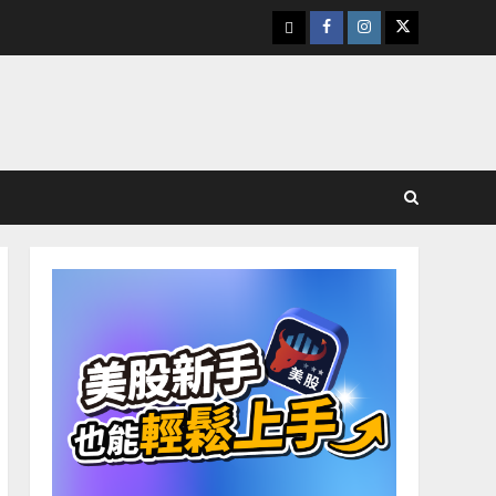
下
Facebook
Instagram
Twitter
載
美
股
K
線