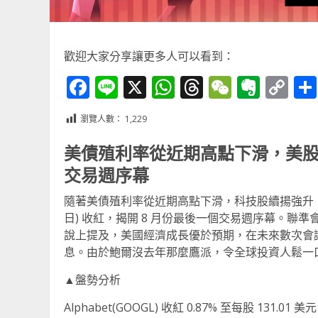
歡迎大家分享讓更多人可以看到：
Facebook
Line
X
WhatsApp
Threads
WeChat
Ever
Co
Li
瀏覽人數：
1,229
美債殖利率從近期高點下滑，美股週一
交易週序幕
隨著美債殖利率從近期高點下滑，科技股續揚強升，3M 
日) 收紅，揭開 8 月份最後一個交易週序幕。聯準會 (Fe
說上提及，美國經濟成長優於預期，在未來數次會議
息。由於鮑爾沒去年那麼鷹派，令全球投資人鬆一
▲盤勢分析
Alphabet(GOOGL) 收紅 0.87% 至每股 131