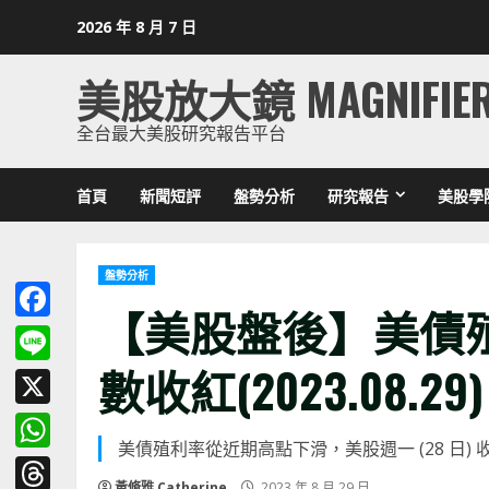
Skip
2026 年 8 月 7 日
to
content
美股放大鏡 MAGNIFIE
全台最大美股研究報告平台
首頁
新聞短評
盤勢分析
研究報告
美股學
盤勢分析
【美股盤後】美債
Facebook
數收紅(2023.08.29)
Line
X
美債殖利率從近期高點下滑，美股週一 (28 日)
WhatsApp
黃脩雅 Catherine
2023 年 8 月 29 日