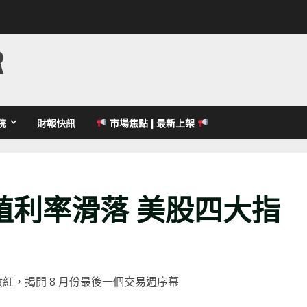
R
院
財報快訊
市場焦點 | 最新上架
殖利率滑落 美股四大指
 收紅，揭開 8 月份最後一個交易週序幕