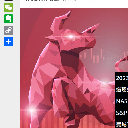
Threads
WeChat
Evernote
Copy
Link
分
享