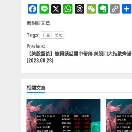
Facebook
Line
X
WhatsApp
Threads
WeChat
Ever
Co
Li
無相關文章
Tags:
升息
美股
Continue
Previous:
【美股盤後】鮑爾談話鷹中帶鴿 美股四大指數齊揚
Reading
(2023.08.28)
相關文章