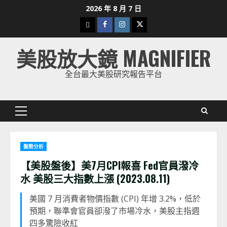
Skip
2026 年 8 月 7 日
to
下
Facebook
Instagram
Twitter
content
載
美股放大鏡 MAGNIFIER
美
股
全台最大美股研究報告平台
K
線
Primary
Menu
盤勢分析
【美股盤後】美7月CPI報喜 Fed官員潑冷
水 美股三大指數上漲 (2023.08.11)
美國 7 月消費者物價指數 (CPI) 年增 3.2%，低於
預期，聯準會官員卻潑了市場冷水，美股主指週
四多驚險收紅