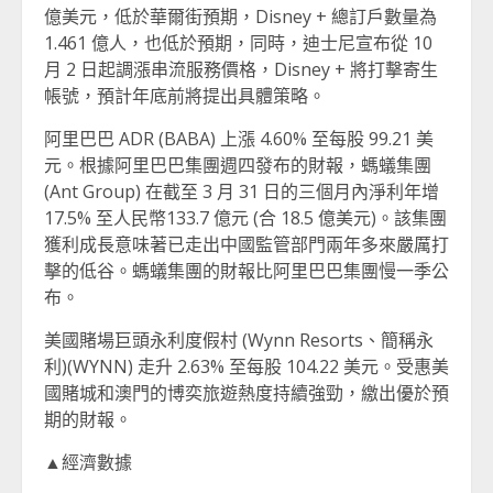
億美元，低於華爾街預期，Disney + 總訂戶數量為
1.461 億人，也低於預期，同時，迪士尼宣布從 10
月 2 日起調漲串流服務價格，Disney + 將打擊寄生
帳號，預計年底前將提出具體策略。
阿里巴巴 ADR (BABA) 上漲 4.60% 至每股 99.21 美
元。根據阿里巴巴集團週四發布的財報，螞蟻集團
(Ant Group) 在截至 3 月 31 日的三個月內淨利年增
17.5% 至人民幣133.7 億元 (合 18.5 億美元)。該集團
獲利成長意味著已走出中國監管部門兩年多來嚴厲打
擊的低谷。螞蟻集團的財報比阿里巴巴集團慢一季公
布。
美國賭場巨頭永利度假村 (Wynn Resorts、簡稱永
利)(WYNN) 走升 2.63% 至每股 104.22 美元。受惠美
國賭城和澳門的博奕旅遊熱度持續強勁，繳出優於預
期的財報。
▲經濟數據