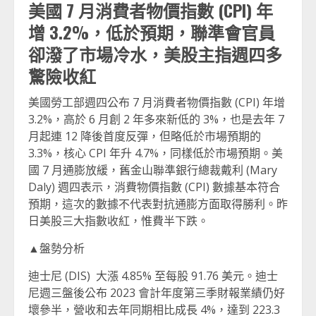
美國 7 月消費者物價指數 (CPI) 年
增 3.2%，低於預期，聯準會官員
卻潑了市場冷水，美股主指週四多
驚險收紅
美國勞工部週四公布 7 月消費者物價指數 (CPI) 年增
3.2%，高於 6 月創 2 年多來新低的 3%，也是去年 7
月起連 12 降後首度反彈，但略低於市場預期的
3.3%，核心 CPI 年升 4.7%，同樣低於市場預期。美
國 7 月通膨放緩，舊金山聯準銀行總裁戴利 (Mary
Daly) 週四表示，消費物價指數 (CPI) 數據基本符合
預期，這次的數據不代表對抗通膨方面取得勝利。昨
日美股三大指數收紅，惟費半下跌。
▲盤勢分析
迪士尼 (DIS) 大漲 4.85% 至每股 91.76 美元。迪士
尼週三盤後公布 2023 會計年度第三季財報業績仍好
壞參半，營收和去年同期相比成長 4%，達到 223.3