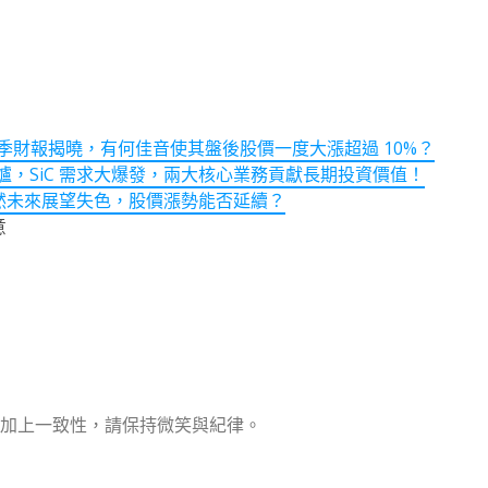
第 2 季財報揭曉，有何佳音使其盤後股價一度大漲超過 10%？
報出爐，SiC 需求大爆發，兩大核心業務貢獻長期投資價值！
，然未來展望失色，股價漲勢能否延續？
意
加上一致性，請保持微笑與紀律。