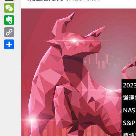
Threads
WeChat
Evernote
Copy
Link
分
享