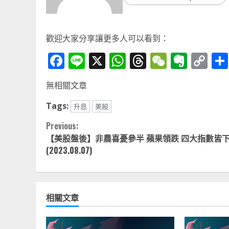
歡迎大家分享讓更多人可以看到：
Facebook
Line
X
WhatsApp
Threads
WeChat
Ever
Co
Li
無相關文章
Tags:
升息
美股
Continue
Previous:
【美股盤後】非農喜憂參半 蘋果領跌 四大指數皆
Reading
(2023.08.07)
相關文章