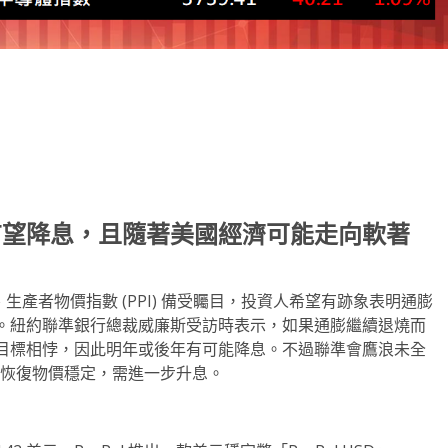
note
py
分
nk
享
有望降息，且隨著美國經濟可能走向軟著
 、生產者物價指數 (PPI) 備受矚目，投資人希望有跡象表明通膨
。紐約聯準銀行總裁威廉斯受訪時表示，如果通膨繼續退燒而
目標相悖，因此明年或後年有可能降息。不過聯準會鷹浪未全
申，若為恢復物價穩定，需進一步升息。