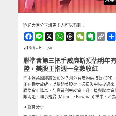
歡迎大家分享讓更多人可以看到：
Facebook
Line
X
WhatsApp
Threads
WeChat
Ever
Co
Li
瀏覽人數：
6,585
聯準會第三把手威廉斯預估明年
陸，美股主指週一全數收紅
而本週美國即將公布的 7 月消費者物價指數 (CPI)
正在穩步放緩，以幫助美股從上週損失中恢復過來
聯準會不降息，則實質利率就會上升，這與聯準會
數消退，理事鮑曼 (Michelle Bowman) 重
▲盤勢分析