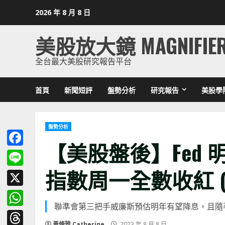
Skip
2026 年 8 月 8 日
to
content
美股放大鏡 MAGNIFIE
全台最大美股研究報告平台
首頁
新聞短評
盤勢分析
研究報告
美股學
盤勢分析
【美股盤後】Fed
Facebook
指數周一全數收紅 (202
Line
X
聯準會第三把手威廉斯預估明年有望降息，且隨
WhatsApp
黃脩雅 Catherine
2023 年 8 月 8 日