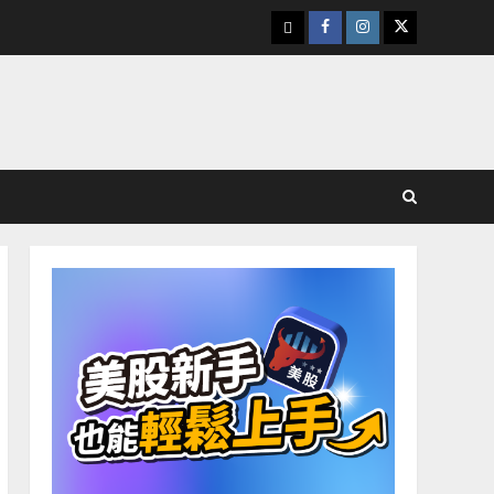
下
Facebook
Instagram
Twitter
載
美
股
K
線