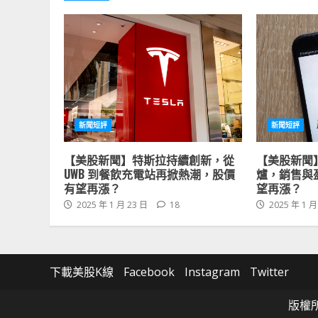
新聞短評
新聞短評
【美股新聞】特斯拉持續創新，從
【美股新聞
UWB 到餐飲充電站再掀熱潮，股價
爐，銷售與
有望再漲？
望再漲？
2025 年 1 月 23 日
18
2025 年 1 月
下載美股K線
Facebook
Instagram
Twitter
版權所