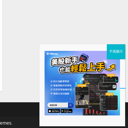
下
Facebook
Instagram
Twitter
載
hemes.
美