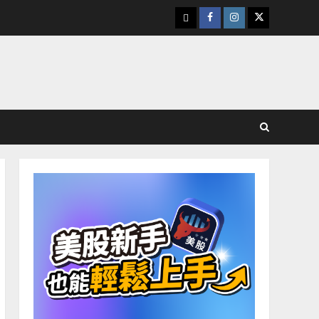
下
Facebook
Instagram
Twitter
載
美
股
K
線