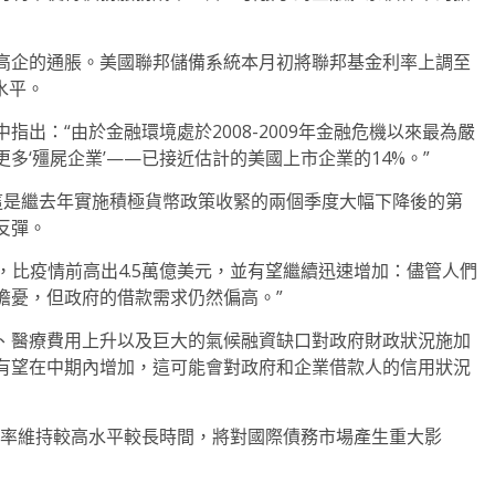
高企的通脹。美國聯邦儲備系統本月初將聯邦基金利率上調至
高水平。
出：“由於金融環境處於2008-2009年金融危機以來最為嚴
多‘殭屍企業’——已接近估計的美國上市企業的14%。”
這是繼去年實施積極貨幣政策收緊的兩個季度大幅下降後的第
反彈。
，比疫情前高出4.5萬億美元，並有望繼續迅速增加：儘管人們
擔憂，但政府的借款需求仍然偏高。”
、醫療費用上升以及巨大的氣候融資缺口對政府財政狀況施加
有望在中期內增加，這可能會對政府和企業借款人的信用狀況
利率維持較高水平較長時間，將對國際債務市場產生重大影