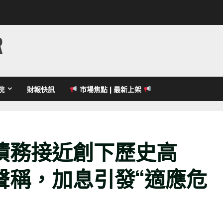
R
院
財報快訊
市場焦點 | 最新上架
債務接近創下歷史高
聲稱，加息引發“適應危