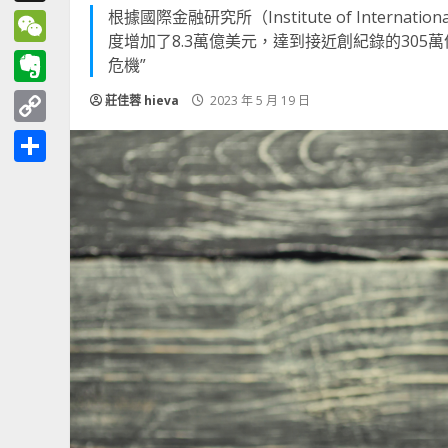
根據國際金融研究所（Institute of Intern
Threads
度增加了8.3萬億美元，達到接近創紀錄的30
WeChat
危機”
Evernote
莊佳蓉 hieva
2023 年 5 月 19 日
Copy
Link
分
享