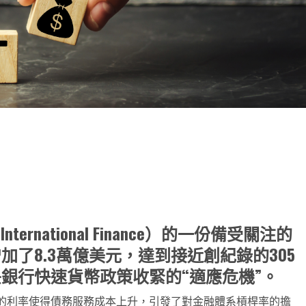
note
py
分
nk
享
nternational Finance）的一份備受關注的
了8.3萬億美元，達到接近創紀錄的305
銀行快速貨幣政策收緊的“適應危機”。
的利率使得債務服務成本上升，引發了對金融體系槓桿率的擔