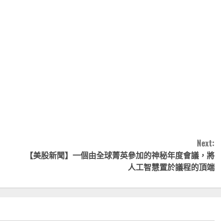
note
py
分
nk
享
Next:
【美股新聞】一個由全球菁英參加的神秘年度會議，將
人工智慧置於議程的頂端