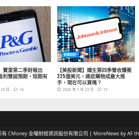
新聞短評
】寶潔第二季財報出
【美股新聞】嬌生第四季營收爆衝
盈利雙超預期，短期有
225億美元，癌症藥物成最大推
手，現在可以買嗎？
 23 日
16
2025 年 1 月 23 日
15
有 CMoney 全曜財經資訊股份有限公司
|
MoreNews
by AF t