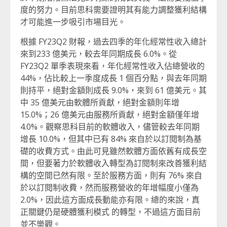
度的努力。目前思科需要證明其有能力調整獲利結構
才可能進一步吸引市場目光。
根據 FY23Q2 財報，過去四季的年化經常性收入總計
來到233 億美元，較去年同期成長 6.0%。從
FY23Q2 單季表現來看，年化經常性收入佔總營收的
44%，佔比較上一季度成長 1 個百分點，與去年同期
則持平，絕對金額則成長 9.0%，來到 61 億美元。其
中 35 億美元由軟體所貢獻，絕對金額則年增
15.0%；26 億美元由服務所貢獻，絕對金額僅年增
4.0%。觀察思科目前的軟體收入，儘管較去年同期
增長 10.0%，但其中已有 84% 來自於以訂閱制為基
礎的收費方式。由此可見雖然軟體方面依舊有成長空
間，但要著力於軟體收入轉型為訂閱制來改善獲利結
構的空間已然有限。至於服務方面，則有 76% 來自
於以訂閱制收費，然而服務營收的年增幅度小僅為
2.0%，因此這方面成長動能亦有限。總的來說，真
正關鍵仍是硬體獲利模式 的轉型，不過這方面目前
並不樂觀。