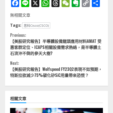
Facebook
Line
X
WhatsApp
Threads
WeChat
Evernot
Copy
分
Link
享
無相關文章
Tags:
思科Cisco(CSCO)
Continue
Previous:
【美股研究報告】半導體設備龍頭應用材料AMAT 受
Reading
惠客群定位、ICAPS相關設備需求熱絡，是半導體土
石流沖不倒的參天大樹?
Next:
【美股研究報告】Wolfspeed FY23Q2表現不如預期，
特斯拉欲減少75%碳化矽SiC用量帶來恐慌？
相關文章