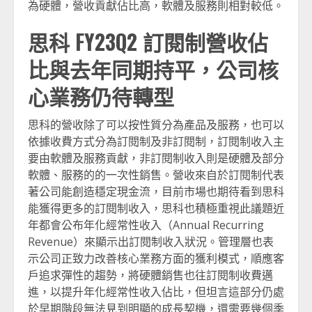
為硬體，營收貢獻佔比高，軟體及服務則相對較低。
思科 FY23Q2 訂閱制營收佔
比與去年同期持平，公司核
心業務仍待轉型
思科的營收除了可以按性質分為產品及服務，也可以
依據收費方式分為訂閱制及非訂閱制，訂閱制收入主
要由軟體及服務貢獻，非訂閱制收入則是硬體及部分
軟體、服務的的一次性銷售。營收來自於訂閱制代表
著公司能創造穩定現金流，目前市場也期待看到思科
能獲得更多的訂閱制收入，思科也積極重視此議題近
年都會公布年化經常性收入（Annual Recurring
Revenue）來顯示出訂閱制收入狀況。管理層也表
示公司正致力改善核心業務方面的獲利模式，順應客
戶追求彈性的趨勢，將硬體銷售也往訂閱制收費邁
進，以提升年化經常性收入佔比，但坦言這部分仍處
於早期階段無法見到明顯的成長契機，還需要幾個季