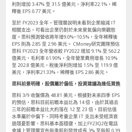
利則增加 3.47% 至 31.5 億美元，淨利率22.1%，稀
釋後 EPS 0.77 美元。
至於 FY2023 全年，管理層說明未看到企業縮減 IT
相關支出，可看出企業仍對於未來景氣偏向樂觀態
度。思科預測營收將年增9.0%~10.5%，全年稀釋後
EPS 則為 2.85 至 2.96 美元。 CMoney研究團隊預估
思科 FY2023 全年營收較 FY2022 增加 9.1% 至 562.2
億美元，毛利率 61.90%，全年營業費用增長 10.9%
至 202.8 億美元，稅後淨利則增加 1.5% 至 119.9 億
美元，淨利率21.33%，稀釋後 EPS 2.86 美元。
思科前景明確，股價屬於偏低，投資建議為逢低買進
思科 3/9 收盤價為 48.81 美元，根據對未來四季 EPS
的預估，思科目前前瞻本益比為 14 倍，由於其過去
三年的前瞻本益比大約落在 12 至 23 倍，目前估值
水準屬於中偏下，同時考量企業 IT 支出未受經濟衰
退隱憂影響，思科基本面穩健，加上FY23Q2在電話
會議上管理層宣布每季股利發放成長 3% 至每股 0.39