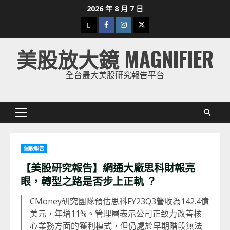
Skip
2026 年 8 月 7 日
to
下
Facebook
Instagram
Twitter
content
載
美股放大鏡 MAGNIFIER
美
股
全台最大美股研究報告平台
K
線
Primary
Menu
個股報告
【美股研究報告】網通大廠思科財報亮
眼，轉型之路是否步上正軌 ？
CMoney研究團隊預估思科FY23Q3營收為142.4億
美元，年增11%。管理層表示公司正致力改善核
心業務方面的獲利模式，但仍處於早期階段無法