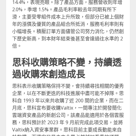
14.4%，表現亮眼。除了產品方面，服務營收則年增
2.0%，季增 1.5%。產品毛利率較去年同期有所下
滑，主要受零組件成本上升所致，但部分已被上個財
年的漲價及優質的產品組合所抵消，服務毛利率則有
小幅增長。積壓訂單方面儘管公司努力消化，仍然創
下歷史新高，到本財年結束後甚至會達過往水準的 2
倍。
思科收購策略不變，持續透
過收購來創造成長
思科表示收購策略保持不變，會持續尋找相關的優秀
企業，以在不斷更迭的科技進展中盡可能不掉隊。思
科自 1993 年以來共收購了近 200 間的企業，而在二
月底，思科宣布要收購Valtix，一間專注於開發簡化
雲端資安產品的新創公司，該產品能適用於各個雲服
務，思科預計於 2023 年 9 月前完成此項交易，並將
Valtix納入資安事業群。思科目前主要成長動能來自