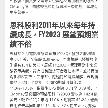
於軟體，而資安又是未來企業必然越加看重的議題，
CMoney研究團隊樂見並期待思科日後能對此領域有
更多著墨。
思科股利2011年以來每年持
續成長，FY2023 展望預期業
績不俗
思科於 2 月電話會議還宣布 FY23Q3 發放之股利調
高 0.01 美元至每股 0.39 美元，而庫藏股已授權額度
則還有134 億美元。展望 FY23Q3，管理層對未來業
績表示樂觀，認為成長趨勢符合過往水準，並將持續
消化積壓訂單，受惠於供應鏈問題持續緩解，表現將
優於 2023上半財年。公司預期營收將年增
11.0%~13.0%，稀釋後 EPS 則為 0.74 至 0.79 美元。
CMoney研究團隊預估思科 FY23Q3 營收為 142.4 億
美元，較 FY22Q2 年增 11.0%，毛利率 62.4%，營業
費用較去年同期增加 16.4% 至 52.5 億美元，稅後淨