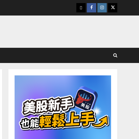
下
Facebook
Instagram
Twitter
載
美
股
K
線