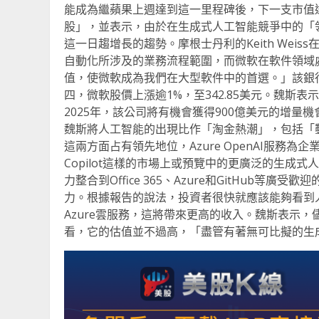
能成為繼蘋果上週達到這一里程碑後，下一支市值
股」，並表示，由於在生成式人工智能競爭中的「
這一日趨增長的趨勢。摩根士丹利的Keith We
自動化所涉及的業務流程範圍，而微軟在軟件領域
值，使微軟成為我們在大型軟件中的首選。」該銀行將
四，微軟股價上漲逾1%，至342.85美元。魏斯表
2025年，該公司將有機會獲得900億美元的增
魏斯將人工智能的出現比作「淘金熱潮」，包括「
這兩方面占有領先地位，Azure OpenAI服務為
Copilot這樣的市場上或預覽中的更廣泛的生成
力整合到Office 365、Azure和GitHub
力。根據報告的說法，投資者很快就應該能夠看到
Azure雲服務，這將帶來更高的收入。魏斯表示
看，它的估值並不過高，「盡管有著無可比擬的生