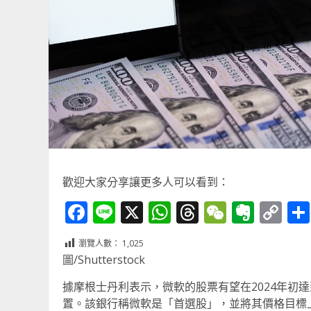
歡迎大家分享讓更多人可以看到：
Facebook
Line
X
WhatsApp
Threads
WeChat
Ever
Co
Li
瀏覽人數：
1,025
圖/Shutterstock
據摩根士丹利表示，微軟的股票有望在2024年初
置。該銀行稱微軟是「首選股」，並將其價格目標上