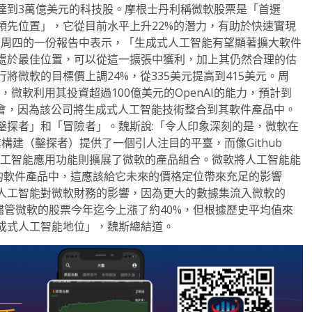
達到3萬億美元的科技股。摩根士丹利稱微軟股票是「首選
領先位置」，它從目前水平上升22%的潛力，有助於快速實現
iss在周四的一份報告中表示，「生成式人工智能有望顯著擴大軟件
處於最佳位置，可以從這一擴張中獲利，加上其仍然合理的估
微軟的目標價上調24%，從335美元提高到415美元。周
示，微軟利用其投資超過100億美元的OpenAI的能力，預計到
量機會，因為該公司將生成式人工智能技術整合到其軟件產品中。
鑿探者」和「冒險者」。魏斯說:「令人印象深刻的是，微軟在
企業構建（鑿探者）提供了一個引人注目的平臺，而像Github
式人工智能應用功能則擴展了微軟的產品組合。微軟將人工智能能
等廣受歡迎的軟件產品中，這應該給它未來的價格定位帶來充足的影響
人工智能對微軟財務的影響，因為更大的數據集流入微軟的
，儘管微軟的股票今年迄今上漲了約40%，但根據歷史平均值來
成式人工智能地位」，魏斯總結道。