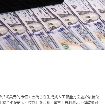
note
py
分
nk
享
達到3兆美元的市值，因為它在生成式人工智能方面處於最佳位
調至415美元，潛力上漲22%。摩根士丹利表示，微軟很可