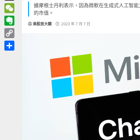
據摩根士丹利表示，因為微軟在生成式人工智能方
Threads
的市值。
WeChat
美股放大鏡
2023 年 7 月 7 日
Evernote
Copy
Link
分
享