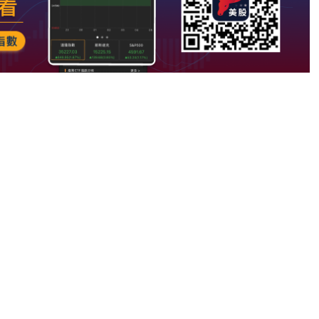
note
py
分
nk
享