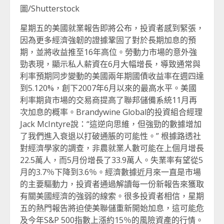
圖/Shutterstock
星期五的美國就業報告即將公布，投資者感到緊張，
因為更多經濟強韌的證據鞏固了對於長期加息的預
期，並將收益推至16年高位。勞動力市場的意外強
勁表現，顯示私人薪資在6月大幅增長，導致通常與
利率預期同步變動的美國兩年期國債收益率在週四達
到5.120%，創下2007年6月以來的最高水平。美國
利率期貨市場的交易商提高了聯邦儲備系統11月再
次加息的概率。Brandywine Global的投資組合經理
Jack McIntyre說：“這逆向思維，但強勁的數據增加
了我們進入衰退以打破通脹的可能性。” 根據路透社
對經濟學家的調查，非農就業人數可能在上個月增長
22.5萬人，而5月份增長了33.9萬人。失業率有望從5
月的3.7％下降到3.6％。經濟數據近月來一直是市場
的主要驅動力，投資者通過解讀每一份新報告來獲取
有關美國經濟的強弱的線索。很多投資者相信，星期
五的熱門報告將迫使美聯儲重新開始加息，這可能危
及今年S&P 500指數上漲約15％的風險資產的行情。