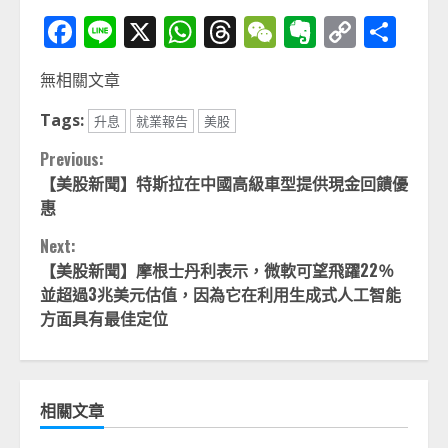
Facebook
Line
X
WhatsApp
Threads
WeChat
Evernot
Copy
分
Link
享
無相關文章
Tags:
升息
就業報告
美股
Continue
Previous:
【美股新聞】特斯拉在中國高級車型提供現金回饋優
Reading
惠
Next:
【美股新聞】摩根士丹利表示，微軟可望飛躍22％
並超過3兆美元估值，因為它在利用生成式人工智能
方面具有最佳定位
相關文章