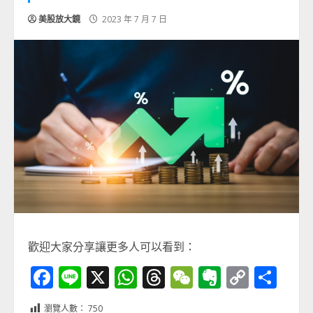
美股放大鏡
2023 年 7 月 7 日
歡迎大家分享讓更多人可以看到：
Facebook
Line
X
WhatsApp
Threads
WeChat
Evernot
Copy
分
Link
享
瀏覽人數：
750