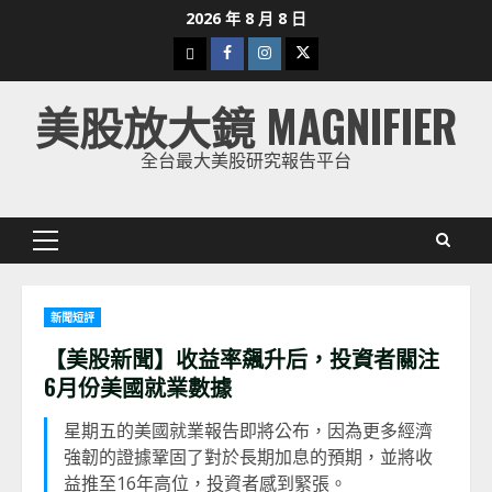
Skip
2026 年 8 月 8 日
to
下
Facebook
Instagram
Twitter
content
載
美股放大鏡 MAGNIFIER
美
股
全台最大美股研究報告平台
K
線
Primary
Menu
新聞短評
【美股新聞】收益率飆升后，投資者關注
6月份美國就業數據
星期五的美國就業報告即將公布，因為更多經濟
強韌的證據鞏固了對於長期加息的預期，並將收
益推至16年高位，投資者感到緊張。