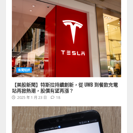
新聞短評
【美股新聞】特斯拉持續創新，從 UWB 到餐飲充電
站再掀熱潮，股價有望再漲？
2025 年 1 月 23 日
18