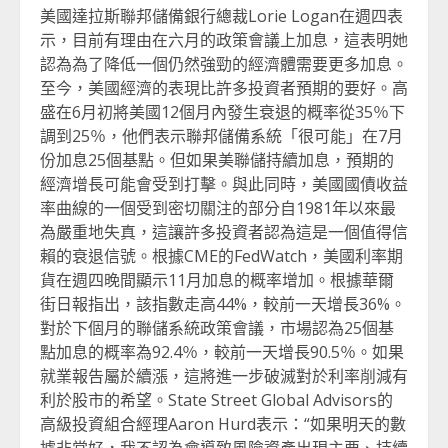
美國達拉斯聯邦儲備銀行總裁Lorie Logan在週四表
示，目前有理由在六月的政策會議上加息，這表明她
認為為了降低一個仍然強勁的經濟體需要更多加息。
至今，美國經濟的表現比許多投資者預期的要好。高
盛在6月初將美國12個月內發生衰退的概率從35％下
調到25％，他們表示聯邦儲備系統「很可能」在7月
份加息25個基點。但如果美聯儲持續加息，預期的
經濟增長可能會受到打擊。與此同時，美國國債收益
率曲線的一個受到密切關注的部分自1981年以來最
為嚴重地失真，這讓許多投資者認為這是一個值得信
賴的衰退信號。根據CME的FedWatch，美國利率期
貨在週四晚間顯示11月加息的概率增加。根據華爾
街日報指出，該指數走高44%，較前一天增長36%。
對於下個月的聯儲系統政策會議，市場認為25個基
點加息的概率為92.4％，較前一天增長90.5％。如果
就業報告屬於續漲，這將進一步破滅對於利率削減有
利於股市的希望。State Street Global Advisors的
高級投資組合經理Aaron Hurd表示：“如果明天的數
據非常好，我不認為會導致風險資產出現主要、持續