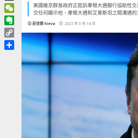
美國維京群島政府正起訴摩根大通銀行協助性交易
Threads
交任何顯示他、摩根大通和艾普斯坦之間溝通的
WeChat
莊佳蓉 hieva
2023 年 5 月 16 日
Evernote
Copy
Link
分
享