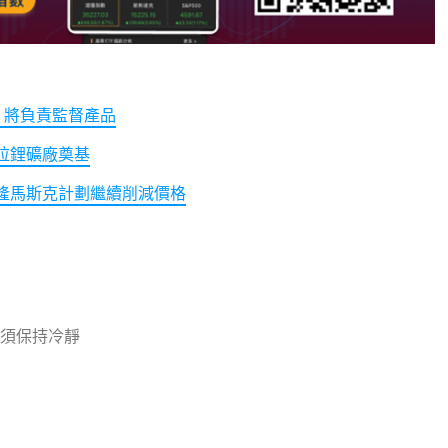
務，將負責監督產品
斯拉鋰礦廠奠基
隆馬斯克計劃繼續削減價格
須保持冷靜