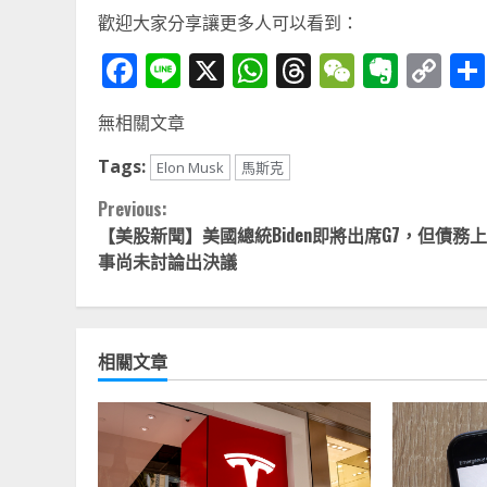
歡迎大家分享讓更多人可以看到：
Facebook
Line
X
WhatsApp
Threads
WeChat
Ever
Co
Li
無相關文章
Tags:
Elon Musk
馬斯克
Continue
Previous:
【美股新聞】美國總統Biden即將出席G7，但債務
Reading
事尚未討論出決議
相關文章