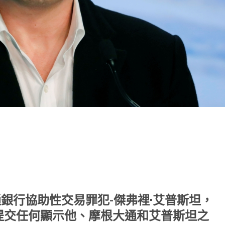
note
py
分
nk
享
銀行協助性交易罪犯-傑弗裡·艾普斯坦，
提交任何顯示他、摩根大通和艾普斯坦之