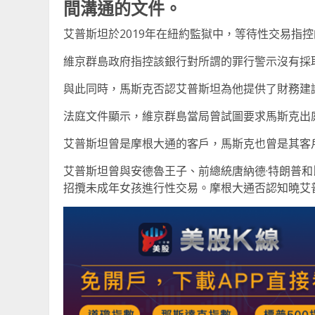
間溝通的文件。
艾普斯坦於2019年在紐約監獄中，等待性交易指
維京群島政府指控該銀行對所謂的罪行警示沒有採
與此同時，馬斯克否認艾普斯坦為他提供了財務建
法庭文件顯示，維京群島當局曾試圖要求馬斯克出
艾普斯坦曾是摩根大通的客戶，馬斯克也曾是其客
艾普斯坦曾與安德魯王子、前總統唐納德·特朗普和比
招攬未成年女孩進行性交易。摩根大通否認知曉艾