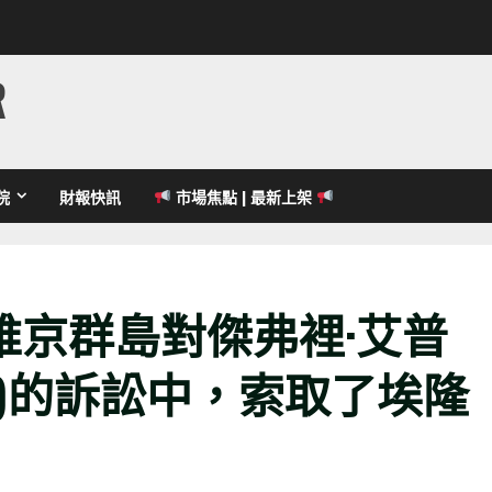
R
院
財報快訊
市場焦點 | 最新上架
維京群島對傑弗裡·艾普
stein)的訴訟中，索取了埃隆