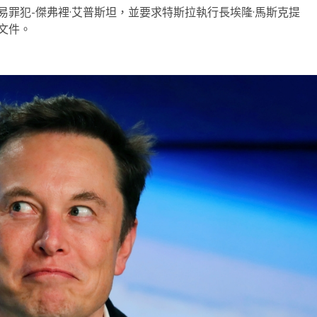
罪犯-傑弗裡·艾普斯坦，並要求特斯拉執行長埃隆·馬斯克提
文件。