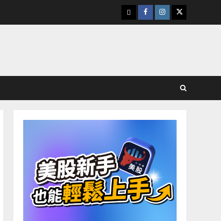
下
Facebook
Instagram
Twitter
載
美
股
K
線