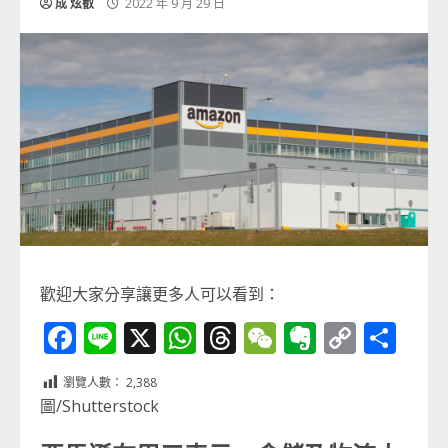
成 炫叡
2022 年 9 月 29 日
歡迎大家分享讓更多人可以看到：
Facebook
Line
X
WhatsApp
Threads
WeChat
Evernot
Copy
分
Link
享
瀏覽人數：
2,388
圖/Shutterstock