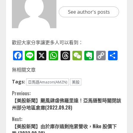
See author's posts
歡迎大家分享讓更多人可以看到：
Facebook
Line
X
WhatsApp
Threads
WeChat
Evernot
Copy
分
Link
享
無相關文章
Tags:
亞馬遜Amazon(AMZN)
美股
Continue
Previous:
【美股新聞】颶風肆虐佛羅里達！亞馬遜暫時關閉該
Reading
州部分地區倉庫(2022.09.28)
Next:
【美股新聞】由於庫存過剩拖累營收，Nike 股價下