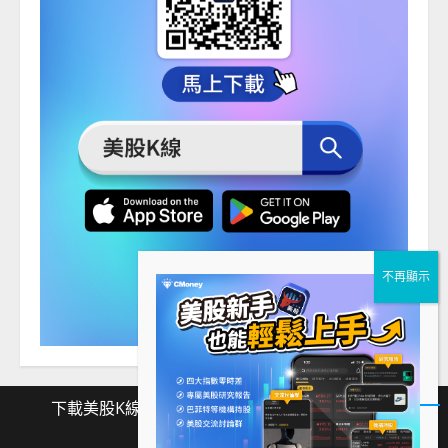
下載美股K線
Facebook
Instagram
Twitter
下
Facebook
Instagram
Twitter