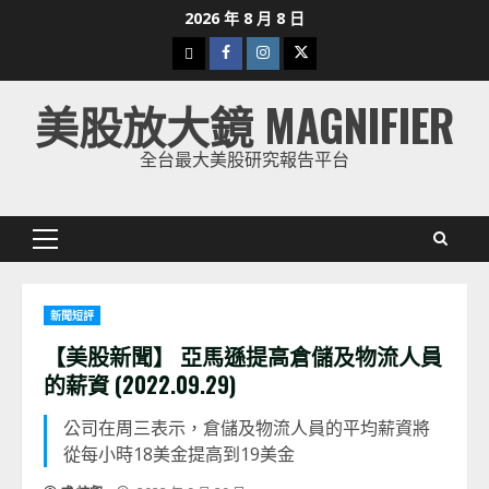
Skip
2026 年 8 月 8 日
to
下
Facebook
Instagram
Twitter
content
載
美股放大鏡 MAGNIFIER
美
股
全台最大美股研究報告平台
K
線
Primary
Menu
新聞短評
【美股新聞】 亞馬遜提高倉儲及物流人員
的薪資 (2022.09.29)
公司在周三表示，倉儲及物流人員的平均薪資將
從每小時18美金提高到19美金