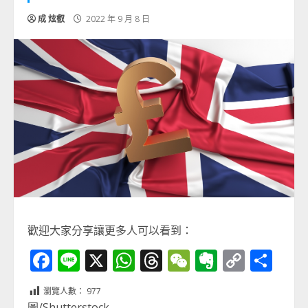
成 炫叡
2022 年 9 月 8 日
歡迎大家分享讓更多人可以看到：
Facebook
Line
X
WhatsApp
Threads
WeChat
Evernot
Copy
分
Link
享
瀏覽人數：
977
圖/Shutterstock