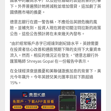
國家中的最高水平）以及迫在眉睫的衰退前景的打擊
下。外界普遍預計她將減稅並增加借貸，這加劇了英
國債務市場的擔憂。
德意志銀行在週一警告稱，不應低估英鎊危機的風
險，並補充到，投資人現在將密切關注特拉斯的政策
公告，這些公告預計將在未來幾天內發布。
“由於經常賬戶赤字已經達到創紀錄水平，英鎊需要
在投資者信心改善和通膨預期下降的支持下大量資本
流入。然而，相反的情況正在發生，”德意志銀行外
匯策略師 Shreyas Gopal 在一份報告中表示。
在全球經濟衰退擔憂和美聯儲激進加息的背景下，美
元今年飆升。今年英鎊兌美元匯率目前下跌超過
15%。