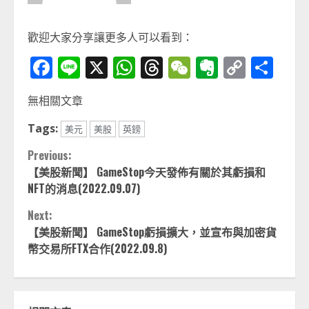
歡迎大家分享讓更多人可以看到：
Facebook
Line
X
WhatsApp
Threads
WeChat
Evernot
Copy
分
Link
享
無相關文章
Tags:
美元
美股
英鎊
Continue
Previous:
【美股新聞】 GameStop今天發佈有關於其虧損和
Reading
NFT的消息(2022.09.07)
Next:
【美股新聞】 GameStop虧損擴大，並宣布與加密貨
幣交易所FTX合作(2022.09.8)