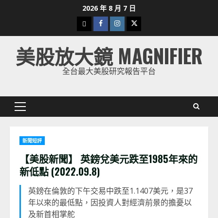
Skip
2026 年 8 月 7 日
to
下
Facebook
Instagram
Twitter
content
載
美股放大鏡 MAGNIFIER
美
股
全台最大美股研究報告平台
K
線
Primary
Menu
新聞短評
【美股新聞】 英鎊兌美元跌至1985年來的
新低點 (2022.09.8)
英鎊在倫敦的下午交易中跌至1.1407美元，是37
年以來的最低點，因投資人對經濟前景的擔憂以
及新首相掌舵