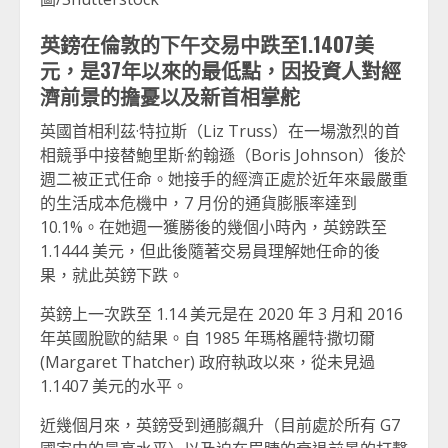
英鎊在倫敦的下午交易中跌至1.1407美
元，是37年以來的最低點，因投資人對經
濟前景的擔憂以及新首相掌舵
英國首相利茲·特拉斯（Liz Truss）在一場激烈的首
相競爭中接替鮑里斯·約翰遜（Boris Johnson）後於
週二被正式任命。她接手的經濟正處於近年來最嚴重
的生活成本危機中，7 月份的通貨膨脹率達到
10.1%。在她週一獲勝後的幾個小時內，英鎊跌至
1.1444 美元，但此後隨著交易員理解她任命的後
果，就此英鎊下跌。
英鎊上一次跌至 1.14 美元是在 2020 年 3 月和 2016
年英國脫歐的結果。自 1985 年瑪格麗特·撒切爾
(Margaret Thatcher) 政府執政以來，從未見過
1.1407 美元的水平。
近幾個月來，英鎊受到通膨飆升（目前處於所有 G7