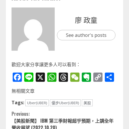
廖 政童
See author's posts
歡迎大家分享讓更多人可以看到：
Facebook
Line
X
WhatsApp
Threads
WeChat
Evernot
Copy
分
Link
享
無相關文章
Tags:
Uber(UBER)
優步Uber(UBER)
美股
Continue
Previous:
【美股新聞】 IBM 第三季財報超乎預期，上調全年
Reading
營收展望 (2022.10.20)