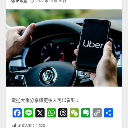
廖 政童
2022 年 10 月 20 日
歡迎大家分享讓更多人可以看到：
Facebook
Line
X
WhatsApp
Threads
WeChat
Evernot
Copy
分
Link
享
瀏覽人數：
1,520