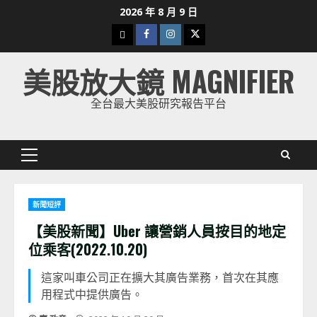
Skip
2026 年 8 月 9 日
to
下
Facebook
Instagram
Twitter
content
載
美股放大鏡 MAGNIFIER
美
股
全台最大美股研究報告平台
K
線
Primary
Menu
新聞短評
【美股新聞】Uber 讓營銷人員按目的地定
位乘客(2022.10.20)
這家叫車公司正在擴大其廣告業務，首次在其應
用程式中提供廣告。