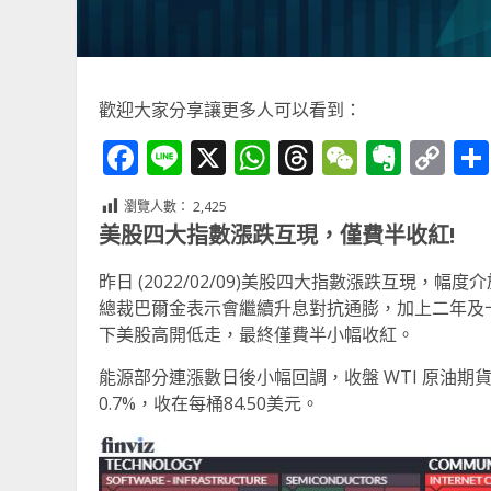
歡迎大家分享讓更多人可以看到：
Facebook
Line
X
WhatsApp
Threads
WeChat
Ever
Co
Li
瀏覽人數：
2,425
美股四大指數漲跌互現，僅費半收紅!
昨日 (2022/02/09)美股四大指數漲跌互現，幅
總裁巴爾金表示會繼續升息對抗通膨，加上二年及
下美股高開低走，最終僅費半小幅收紅。
能源部分連漲數日後小幅回調，收盤 WTI 原油期貨跌0
0.7%，收在每桶84.50美元。