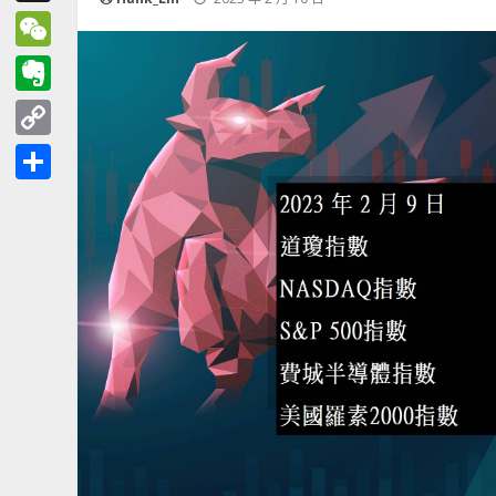
Threads
WeChat
Evernote
Copy
Link
分
享