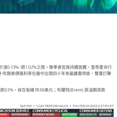
note
py
分
nk
享
度介於漲0.13%~跌1.02%之間。聯準會官員持續放鷹，里奇蒙央行
十年期美債殖利率在盤中出現四十年來最嚴重倒掛，雙重打擊
.5%，收在每桶78.06美元；布蘭特(Brent) 原油期貨跌