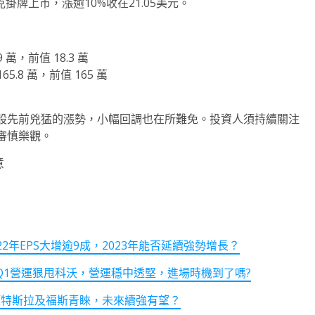
掛牌上市，漲逾10%收在21.05美元。
萬，前值 18.3 萬
5.8 萬，前值 165 萬
股先前兇猛的漲勢，小幅回調也在所難免。投資人須持續關注
審慎樂觀。
意
2022年EPS大增逾9成，2023年能否延續強勢增長？
23Q1營運狠甩科沃，營運穩中透堅，進場時機到了嗎?
獲特斯拉及福斯青睞，未來續強有望？