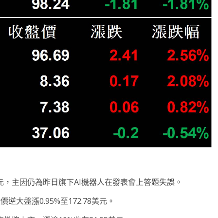
5.01美元，主因仍為昨日旗下AI機器人在發表會上答題失誤。
大盤漲0.95%至172.78美元。