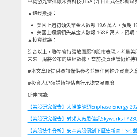
中概激光雷達廠禾賽科技(HSAI)昨日正式在那斯達克
▲總經數據：
美國上週初領失業金人數報 19.6 萬人，預期 19 
美國上週續領失業金人數報 168.8 萬人，預期 16
▲投資建議：
綜合以上，聯準會持續放鷹壓抑股市表現，考量美
未來一周將公布的總經數據，當前投資建議仍維持
#本文章所提供資訊僅供參考並無任何推介買賣之
#投資人仍須謹慎評估自行承擔交易風險
延伸閱讀:
【美股研究報告】太陽能龍頭Enphase Energy 
【美股研究報告】射頻大廠思佳訊Skyworks FY
【美股技術分析】安森美股價創下歷史新高！SiC