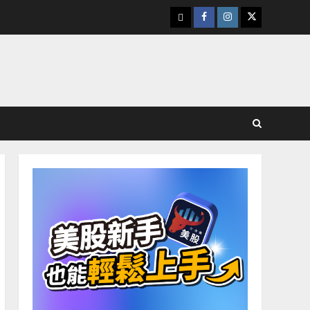
下
Facebook
Instagram
Twitter
載
美
股
K
線