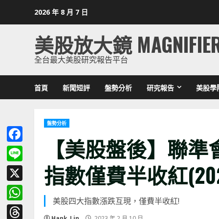
Skip
2026 年 8 月 7 日
to
content
美股放大鏡 MAGNIFIE
全台最大美股研究報告平台
首頁
新聞短評
盤勢分析
研究報告
美股學
盤勢分析
【美股盤後】聯準
Facebook
指數僅費半收紅(2022.
Line
X
美股四大指數漲跌互現，僅費半收紅!
WhatsApp
Hank_Lin
2023 年 2 月 10 日