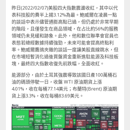
昨日(2022/02/07)美股四大指數震盪收紅，其中以代
表科技股的費半上揚3.12%為最。鮑威爾在凌晨一點
的談話中表示儘管通膨高點已過，但仍處於非常早期
的階段，且僅發生在商品領域，在占比約56%的服務
領域仍未見緩和跡象。此外，他和數位聯準會官員也
表態若總經數據持續強勁，未來可能會提高終點利
率。鮑威爾鷹鴿夾雜的談話一度讓美股直線跳水，但
在市場短暫消化過後買盤資金重新進駐能源及科技板
塊，最終四大指數收復先前跌幅，全面收紅。
能源部分，由於土耳其強震導致該國日產100萬桶石
油的碼頭停駛一日，收盤 WTI 原油期貨上漲
4.01%，收在每桶77.14美元；布蘭特(Brent) 原油期
貨上漲3.3%，收在每桶83.69美元。