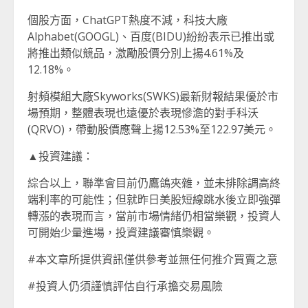
個股方面，ChatGPT熱度不減，科技大廠
Alphabet(GOOGL)、百度(BIDU)紛紛表示已推出或
將推出類似競品，激勵股價分別上揚4.61%及
12.18%。
射頻模組大廠Skyworks(SWKS)最新財報結果優於市
場預期，整體表現也遠優於表現慘澹的對手科沃
(QRVO)，帶動股價應聲上揚12.53%至122.97美元。
▲投資建議：
綜合以上，聯準會目前仍鷹鴿夾雜，並未排除調高終
端利率的可能性；但就昨日美股短線跳水後立即強彈
轉漲的表現而言，當前市場情緒仍相當樂觀，投資人
可開始少量進場，投資建議審慎樂觀。
#本文章所提供資訊僅供參考並無任何推介買賣之意
#投資人仍須謹慎評估自行承擔交易風險