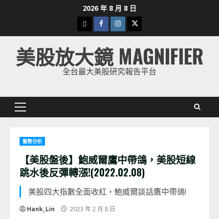
Skip
2026 年 8 月 8 日
to
下
Facebook
Instagram
Twitter
content
載
美股放大鏡 MAGNIFIER
美
股
全台最大美股研究報告平台
K
線
Primary
Menu
盤勢分析
【美股盤後】鮑威爾鷹中帶鴿，美股短線
跳水後反彈轉漲!(2022.02.08)
美股四大指數全面收紅，鮑威爾談話鷹中帶鴿!
Hank_Lin
2023 年 2 月 8 日