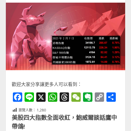
歡迎大家分享讓更多人可以看到：
Facebook
Line
X
WhatsApp
Threads
WeChat
Evernot
Copy
分
Link
享
瀏覽人數：
1,280
美股四大指數全面收紅，鮑威爾談話鷹中
帶鴿!