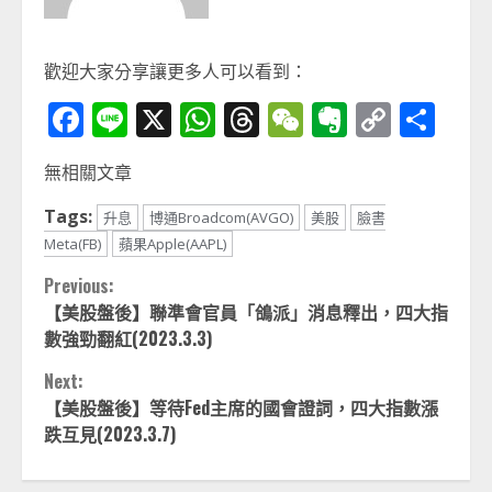
歡迎大家分享讓更多人可以看到：
Facebook
Line
X
WhatsApp
Threads
WeChat
Evernot
Copy
分
Link
享
無相關文章
Tags:
升息
博通Broadcom(AVGO)
美股
臉書
Meta(FB)
蘋果Apple(AAPL)
Continue
Previous:
【美股盤後】聯準會官員「鴿派」消息釋出，四大指
Reading
數強勁翻紅(2023.3.3)
Next:
【美股盤後】等待Fed主席的國會證詞，四大指數漲
跌互見(2023.3.7)