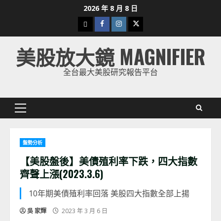
Skip
2026 年 8 月 8 日
to
下
Facebook
Instagram
Twitter
content
載
美股放大鏡 MAGNIFIER
美
股
全台最大美股研究報告平台
K
線
Primary
Menu
盤勢分析
【美股盤後】美債殖利率下跌，四大指數
齊聲上漲(2023.3.6)
10年期美債殖利率回落 美股四大指數全部上揚
吳 家輝
2023 年 3 月 6 日