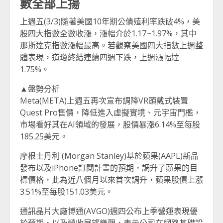
數全部上揚
上週五(3/3)隨著美國10年期公債殖利率跌破4%，美
股四大指數全數收漲，漲幅介於1.17~1.97%，其中
那斯達克指數漲幅最高。若觀察美國四大指數上週整
體表現，道瓊終結連續四週下跌，上週漲幅達
1.75%。
▲盤勢分析
Meta(META)上週五再次宣布調降VR頭戴式裝置
Quest Pro售價，降低進入虛擬實境、元宇宙門檻，
市場看好其在AI領域的發展，股價暴漲6.14%至每股
185.25美元。
摩根士丹利 (Morgan Stanley)基於蘋果(AAPL)新品
發布以及iPhone訂閱計畫的預期，調升了蘋果的目
標價格，此為近八個月以來首次調升，蘋果股價上漲
3.51%至每股151.03美元。
通訊晶片大廠博通(AVGO)週四公布上季營運表現優
於預期，以及營收展望樂觀，表示公司在網路基礎設