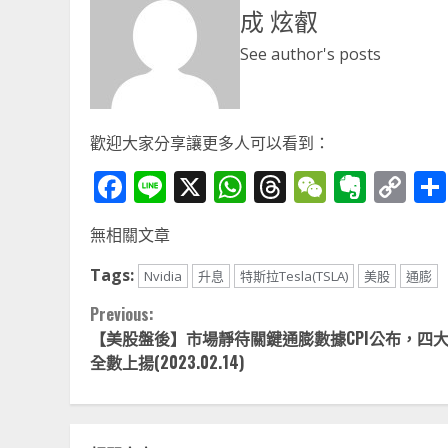
成 炫叡
See author's posts
歡迎大家分享讓更多人可以看到：
Facebook
Line
X
WhatsApp
Threads
WeChat
Ever
Co
Li
無相關文章
Tags:
Nvidia
升息
特斯拉Tesla(TSLA)
美股
通膨
Continue
Previous:
【美股盤後】市場靜待關鍵通膨數據CPI公布，四
Reading
全數上揚(2023.02.14)