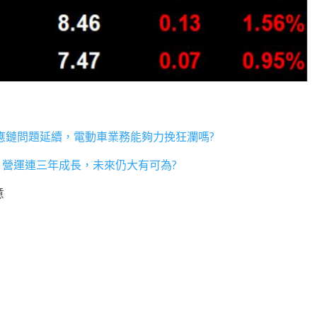
供應鏈問題延續，電動車業務能夠力挽狂瀾嗎?
韌性，營運連三年成長，未來仍大有可為?
意