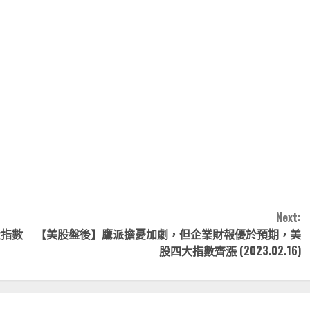
note
py
分
nk
享
Next:
大指數
【美股盤後】鷹派擔憂加劇，但企業財報優於預期，美
股四大指數齊漲 (2023.02.16)