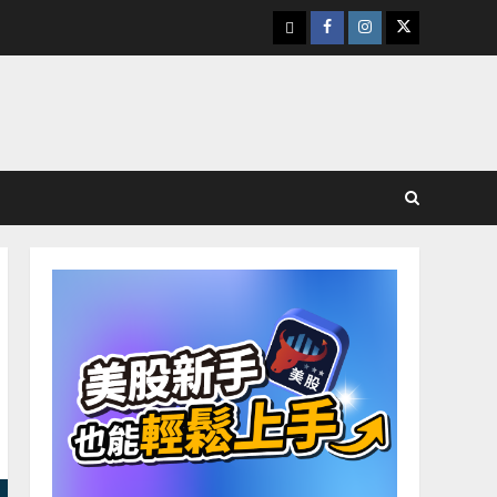
下
Facebook
Instagram
Twitter
載
美
股
K
線