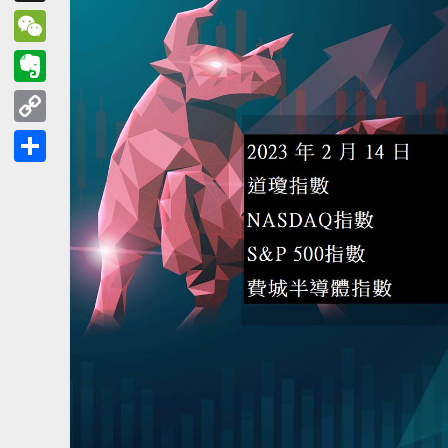
Threads
WeChat
Evernote
Copy
Link
分
享