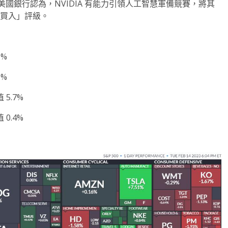
.71 美元。美國銀行認為，NVIDIA 有能力引領人工智慧軍備競賽，將其
申「買入」評級。
5%
1%
 5.7%
 0.4%