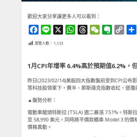
歡迎大家分享讓更多人可以看到：
Facebook
Line
X
WhatsApp
Threads
WeChat
Ever
Co
Li
瀏覽人數：
1,133
1月CPI年增率 6.4%高於預期值6.2%，但
昨日(2023/02/14)美股四大指數盤前受到C
等科技股領軍下，費半、那斯達克指數收紅，道瓊與S&P 
▲盤勢分析：
電動車龍頭特斯拉 (TSLA) 週二暴漲 7.51%。特斯
至 58,990 美元，同時將平價款轎車 Model 3 的價
價格異動。