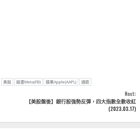
note
py
分
nk
享
美股
臉書Meta(FB)
蘋果Apple(AAPL)
通膨
Next:
【美股盤後】銀行股強勢反彈，四大指數全數收紅
(2023.03.17)