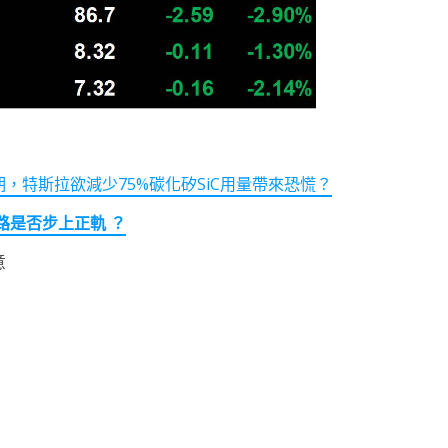
如預期，特斯拉欲減少75%碳化矽SiC用量帶來恐慌？
路是否步上正軌 ？
意