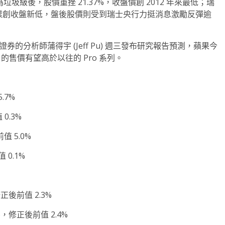
為垃圾級後，股價重挫 21.37%，收盤價創 2012 年來最低；瑞
16 美元，同樣創收盤新低，盤後股價則受到瑞士央行力挺消息激勵反彈逾
港商海通證券的分析師蒲得宇 (Jeff Pu) 週三發布研究報告預測，蘋果今
o Max 的售價有望高於以往的 Pro 系列。
.7%
 0.3%
值 5.0%
 0.1%
修正後前值 2.3%
%，修正後前值 2.4%