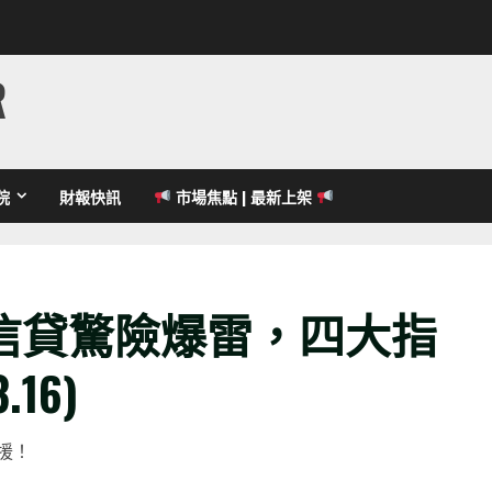
R
院
財報快訊
市場焦點 | 最新上架
信貸驚險爆雷，四大指
16)
援！