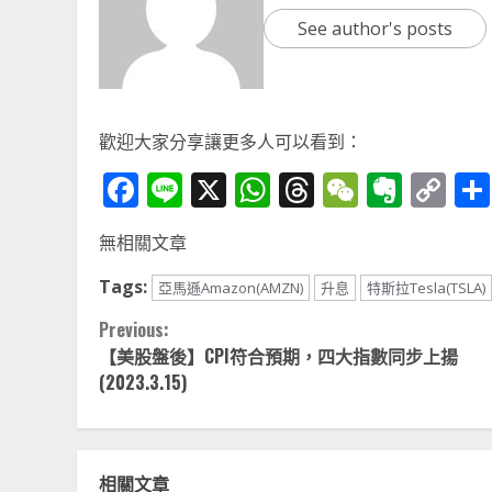
See author's posts
歡迎大家分享讓更多人可以看到：
Facebook
Line
X
WhatsApp
Threads
WeChat
Ever
Co
Li
無相關文章
Tags:
亞馬遜Amazon(AMZN)
升息
特斯拉Tesla(TSLA)
Continue
Previous:
【美股盤後】CPI符合預期，四大指數同步上揚
Reading
(2023.3.15)
相關文章