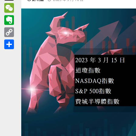
Threads
WeChat
Evernote
Copy
Link
分
享