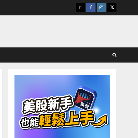
下
Facebook
Instagram
Twitter
載
美
股
K
線