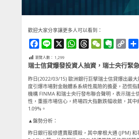
歡迎大家分享讓更多人可以看到：
Facebook
Line
X
WhatsApp
Threads
WeChat
Ever
Co
Li
瀏覽人數：
1,299
瑞士信貸爆發投資人抽資，瑞士央行緊
昨日(2022/03/15) 歐洲銀行巨擘瑞士信貸爆出最大
度引爆市場對金融體系系統性風險的擔憂，恐慌指數 V
機構 FINMA 和瑞士央行發布聯合聲明，表示
性，重振市場信心，終場四大指數跌幅收斂，其中納指小漲
1.09%。
▲盤勢分析：
昨日銀行股慘遭賣壓摜殺，其中摩根大通 (JPM) 和花旗 