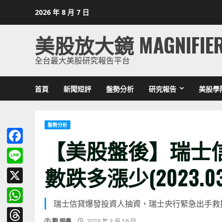
Skip
2026 年 8 月 7 日
to
content
美股放大鏡 MAGNIFIE
全台最大美股研究報告平台
首頁
新聞短評
盤勢分析
研究報告
美股學
盤勢分析
【美股盤後】瑞士
Facebook
數跌多漲少(2023.03.
Line
X
瑞士信貸爆發投資人抽資，瑞士央行緊急出手救
WhatsApp
劉 明鑫
2023 年 3 月 16 日